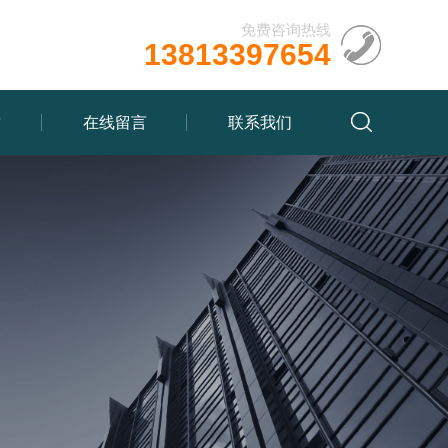
免费咨询热线
13813397654
质
在线留言
联系我们