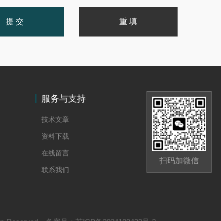
服务与支持
技术文章
资料下载
在线留言
扫码加微信
联系我们