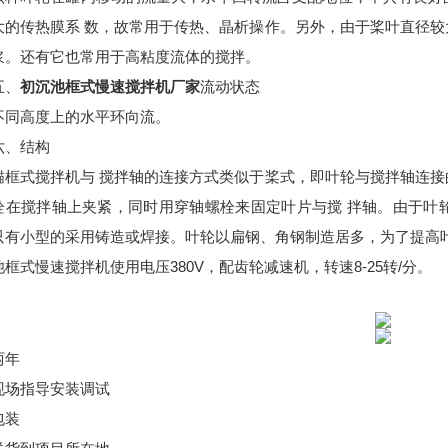
大的传热膜系 数，故常用于传热、晶析操作。另外，由于桨叶直径
浆。还有它也常用于高粘度流体的搅拌。
、
初沉池框式慢速搅拌机厂家
流动状态
高度上的水平环向流。
、结构
式搅拌机与
搅拌轴的连接方式类似于桨式，即叶轮与搅拌轴连接
栓在搅拌轴上夹紧，同时用穿轴螺栓来固定叶片与搅
拌轴。由于叶
只有小型的采用铸造或焊接。叶轮以扁钢、角钢制造居多，为了提高
框式慢速搅拌机使用电压380V，配齿轮减速机，转速8-25转/分。
两年
现场指导安装调试
包装