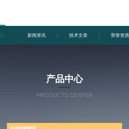
心
新闻资讯
技术文章
荣誉资
产品中心
PRODUCTS CENTER