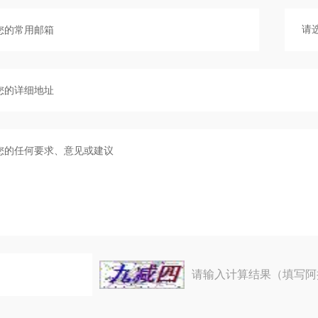
请输入计算结果（填写阿