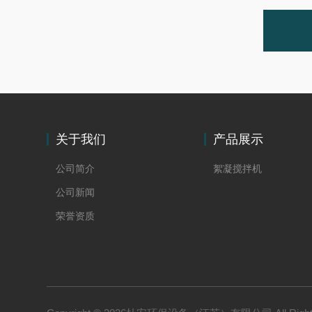
关于我们
产品展示
公司简介
絮凝搅拌机
公司新闻
荣誉资质