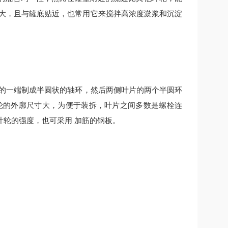
较大，且与罐底贴近，也常用它来搅拌高浓度淤浆和沉淀
的一端制成半圆状的轴环，然后两侧叶片的两个半圆环
轮的外廓尺寸大，为便于装拆，叶片之间多数是螺栓连
叶轮的强度，也可采用
加筋的钢板。