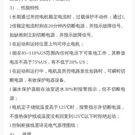
3
）、性能特性
l
长期通过所控电机额定电流时，过载保护不动作；通过
1.
2
倍额定电流时则在
20
分钟内切断电源，并指示故障信号。
如缺相则立刻切断电源，并指示故障信号。
l
在起动和运转位置上均可停止电机；
l
能在
85~110%US
范围内任何电压下可靠地工作，其释放
电压不高于
75%US
，有不低于
20% US
；
l
在起动和运行中，电机及所控电路发生短路时，可瞬时切
断电源，有效保护电器设备。
l
漏水保护器能在油室进水
30%
时报警指示，但不切断电
源；
l
电机定子绕组温度高于
125
℃时，报警指示并切断电源，
不接热保护线或温度没有回复到
125
℃以下时拒绝起动；
l
控制柜接线需详见电气原理图纸；
4
）
、使用