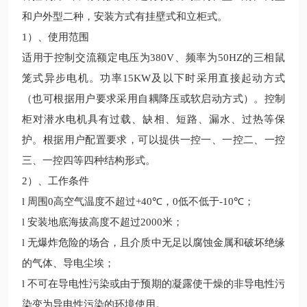
和户外型二种，安装方式有挂壁式和立柜式。
1
）、使用范围
适用于控制交流额定电压为
380V
、频率为
50HZ
的三相鼠
笼式异步电机。功率
15KW
及以下时采用直接起动方式
（也可根据用户要求采用自耦降压或软启动方式）。控制
柜对潜水电机具有过载、缺相、短路、漏水、过热等保
护。根据用户配置要求，可以提供一控一、一控二、一控
三、一控四等四种结构形式。
2
）、工作条件
l
周围
0
高空气温度不超过
+40
℃，
0
低不低于
-10
℃；
l
安装地底海拔高度不超过
2000
米；
l
无爆炸危险的场合，且介质中无足以腐蚀金属和破坏绝缘
的气体、导电尘埃；
l
不可在导电性污染或由于预期的凝露使干燥的非导电性污
染变为导电性污染的环境使用。