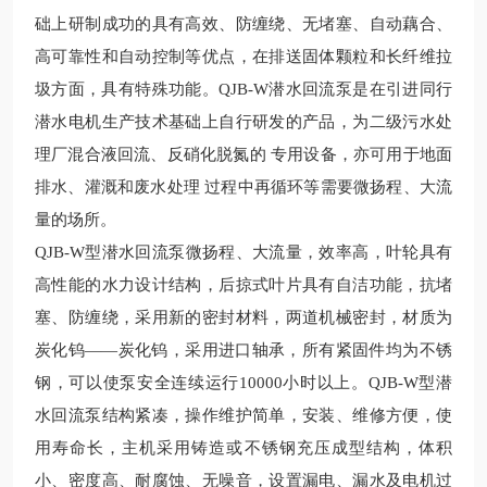
础上研制成功的具有高效、防缠绕、无堵塞、自动藕合、
高可靠性和自动控制等优点，在排送固体颗粒和长纤维拉
圾方面，具有特殊功能。
QJB-W
潜水回流泵是在引进同行
潜水电机生产技术基础上自行研发的产品，为二级污水处
理厂混合液回流、反硝化脱氮的 专用设备，亦可用于地面
排水、灌溉和废水处理 过程中再循环等需要微扬程、大流
量的场所。
QJB-W
型潜水回流泵微扬程、大流量，效率高，叶轮具有
高性能的水力设计结构，后掠式叶片具有自洁功能，抗堵
塞、防缠绕，采用新的密封材料，两道机械密封，材质为
炭化钨――炭化钨，采用进口轴承，所有紧固件均为不锈
钢，可以使泵安全连续运行
10000
小时以上。
QJB-W
型潜
水回流泵结构紧凑，操作维护简单，安装、维修方便，使
用寿命长，主机采用铸造或不锈钢充压成型结构，体积
小、密度高、耐腐蚀、无噪音，设置漏电、漏水及电机过