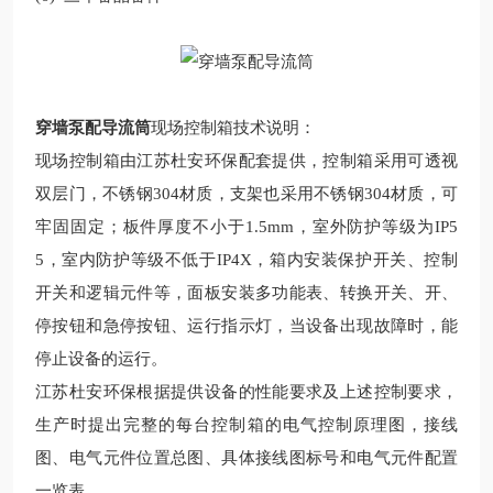
穿墙泵配导流筒
现场
控制箱技术说明：
现场控制箱由
江苏杜安环保
配套提供，控制箱采用可透视
双层门，不锈钢
304
材质，支架也采用不锈钢
304
材质，可
牢固固定；板件厚度不小于
1.5mm
，室外防护等级为
IP5
5
，室内防护等级不低于
IP4X
，箱内安装保护开关、控制
开关和逻辑元件等，面板安装多功能表、转换开关、开、
停按钮和急停按钮、运行指示灯，当设备出现故障时，能
停止设备的运行。
江苏杜安环保
根据提供设备的性能要求及上述控制要求，
生产
时提出完整的每台控制箱的电气控制原理图，接线
图、电气元件位置总图、具体接线图标号和电气元件配置
一览表。