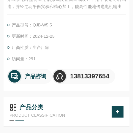
造，并经过动平衡实验和精心加工，能高性能地传递电机输出功
率。为使叶轮避免阻塞结渣，为防止在运转时叶轮与轴产生松
动，在叶轮固定结构上采用了内部锁定装置。材质：304不锈钢
产品型号：QJB-W5.5
更新时间：2024-12-25
厂商性质：生产厂家
访问量：291
13813397654
产品咨询
产品分类
PRODUCT CLASSIFICATION