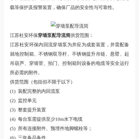
载等保护及报警装置，确保厂品的安全性与可靠性。
江苏杜安环保
穿墙泵配导流筒
供货范围：
江苏杜安环保内回流穿墙泵为并应为成套装置，并需配备
就地控制箱、不锈钢双导杆、不锈钢提升吊链、悬臂、起
吊葫芦、穿墙管、拍门、控制箱到设备的电缆等安全运行
所必需的附件。
供货范围（包括但不限于以下）
(1)
装配完整的内回流泵
(2)
监控单元
(3)
整套提升装置
(4)
每台泵需提供至少
10m
水下电缆
(5)
所有连接附件、预埋件地脚螺栓等；
(6)
三年备品备件