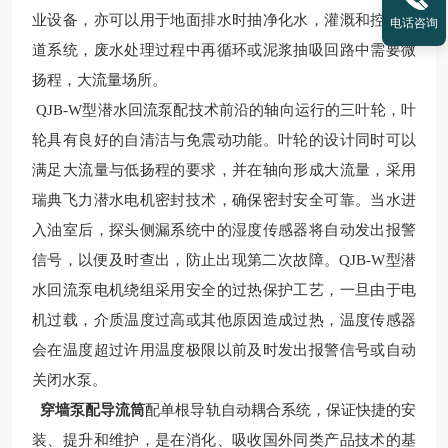
业设备，亦可以用于地面排水时抽净化水，灌溉和控制水
电话咨询
道系统，废水处理过程中再循环或泥浆抽吸回路中需要微
扬程，大流量场所。
QJB-W
型潜水回流泵配技术前沿的轴向运行的三叶轮，叶
轮具有良好的自清洁与免震动功能。叶轮的设计同时可以
满足大流量与低扬程的要求，并在轴向形成大流量，采用
瑞典飞力潜水电机密封技术，确保密封安全可靠。当水进
入油室后，探头侧漏系统中的湿度传感器将自动发出报警
信号，以便及时查出，防止出现第二次故障。
QJB-W
型潜
水回流泵电机绕组采用安全的过热保护工艺，一旦由于电
机过载，介质温度过高或其他原因造成过热，温度传感器
会在温度超过许用温度极限以前及时发出报警信号或自动
关闭水泵。
穿墙泵配导流筒
配单根导轨自动耦合系统，保证快捷的安
装、提升和维护，是在消化、吸收国外同类产品技术的基