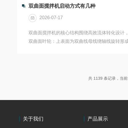
轴承等关键部位温升是否正常；确保吸砂泵及管
双曲面搅拌机启动方式有几种
系统启停功能是否灵敏可靠。调试期间严禁进水
2026-07-17
进入下一阶段。二、过载保...
双曲面搅拌机的核心结构围绕高效流体转化设计，
双曲面叶轮‌：上表面为双曲线母线绕轴线旋转形
水减少紊流，保障压力均匀分布，搭配8条均匀分
械能高效转化为流体动能。‌驱动系统‌：包含潜水
水式密封设计，适配水下长期运行，防护等级可达IP
由导杆、吊装支架组成，支持沿导杆升降定位，
共 1139 条记录，当前 5
安装与检修。‌配套保护组件‌：集成漏水保护器、
时监测密封状...
关于我们
产品展示