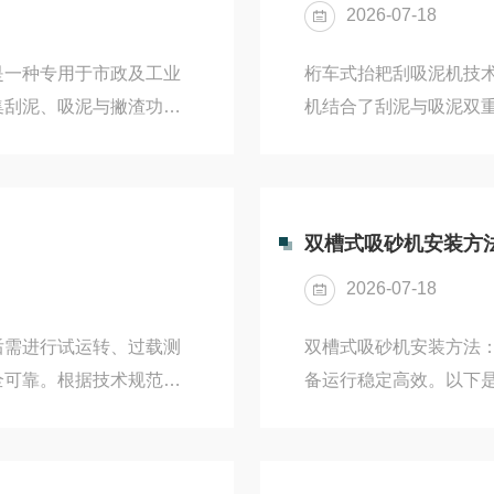
2026-07-18
式）采用螺旋轴与层叠环结
是一种专用于市政及工业
桁车式抬耙刮吸泥机技
集刮泥、吸泥与撇渣功能
机结合了‌刮泥‌与‌吸泥
对池底污泥的精准清除，同
泥机构‌设备配备可升降
城镇污水处理厂、自来水
降，紧贴池底将污泥向
工作原理行车提耙式吸泥
载运行对污泥的扰动。‌吸泥
化程度高，具体工作流程
通过安装在桁车上的无
双槽式吸砂机安装方
底10–50mm处；潜污泵
浓度、大流量工况；‌虹
2026-07-18
但...
后需进行试运转、过载测
双槽式吸砂机安装方法：
可靠‌。根据技术规范，
备运行稳定高效‌。以下
试运转（空载运行）在完
准备‌检查预埋件‌确认
，需进行‌8小时空载试
钢轨。‌轨道安装‌将钢
观察驱动装置、减速机、
证轨道平直、平行，轨距