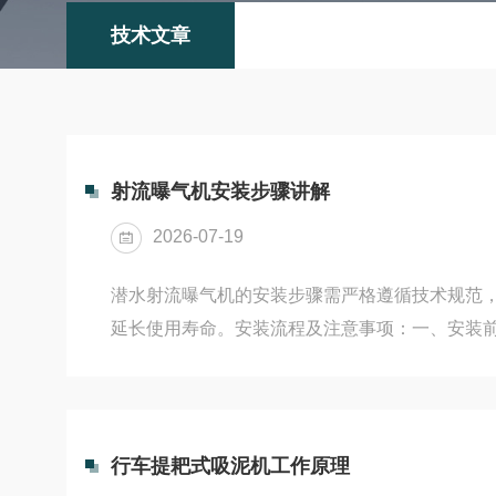
技术文章
射流曝气机安装步骤讲解
2026-07-19
潜水射流曝气机的安装步骤需严格遵循技术规范
延长使用寿命。安装流程及注意事项：一、安装
认核对曝气机型号是否与实际使用条件（如池型
水深度等）匹配，确保选型正确14。检查电机、
好，叶轮旋转无卡阻，电机绝缘电阻需用0-500
绝缘电阻不得低于5兆欧134。环境清理与工具
行车提耙式吸泥机工作原理
杂物（如石块、玻璃碎片），避免堵塞曝气口或损