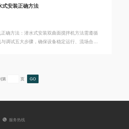
式吸砂机整体吊至沉砂池上方，缓慢下放，使四个行
水式安装正确方法
平校正‌以基准线为准对设备进行水平调整，...
正确方法：潜水式安装双曲面搅拌机方法‌需遵循
线与调试五大步骤，确保设备稳定运行、流场合理
一、安装前准备核对设备参数‌确认搅拌机型号
功率、叶轮直径、转速与现场工况匹配，特别注意池
是否在设备适用范围内。检查安装环境‌池内无杂
架或预埋件安装牢固，承重能力≥设备重量的‌2.5
到第
页
相五线制‌，控制柜已通电，接地可靠。工具准备‌准备手
服务热线