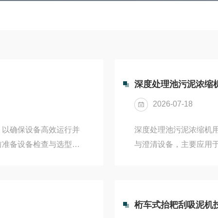
深度处理池污泥浓缩
2026-07-18
，以确保设备高效运行并
深度处理池污泥浓缩机
前准备设备检查与选型确
与澄清设备，主要应用
、介质特性、需氧量、潜
料浆液的浓缩或净化。
叶轮、电缆等部件是否完
率的污泥浓缩至3%以
V兆欧表测量，主电缆对地
传机构、提升机构及渣
准备清理水池或水道，移除
转，提升机构配备过载
桁车式抬耙刮吸泥机
坏叶轮15。准备吊绳、
心给料沉降，固体由刮