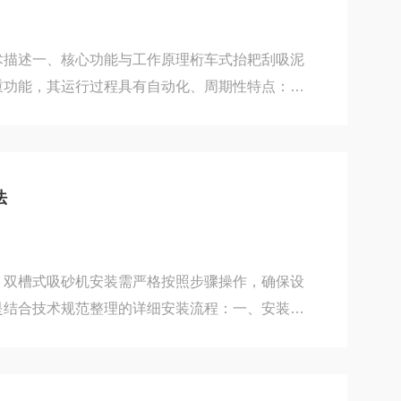
构实现...
术描述一、核心功能与工作原理桁车式抬耙刮吸泥
‌双重功能，其运行过程具有自动化、周期性特点：‌刮
的刮泥耙（提耙装置），在工作行程中刮泥耙下
中心集泥槽刮集；回程时刮泥耙自动抬起，避免空
系统‌采用‌泵吸式‌或‌虹吸式‌排泥方式：‌泵吸式‌：
堵塞潜污泵直接抽吸污泥，排泥能力强，适用于高
法
吸式‌：利用沉淀池内外液位差形成负压吸泥，节能
‌双槽式吸砂机安装需严格按照步骤操作，确保设
是结合技术规范整理的详细安装流程：一、安装前
沉砂池两侧壁顶的预埋铁位置准确、牢固，用于固定
轨按基准线铺设并用螺栓与压板紧固在预埋铁上，保
误差控制在±3mm以内。二、主体设备吊装与定