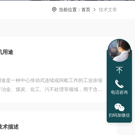
当前位置：
首页
技术文章
机用途
用途是一种中心传动式连续或间歇工作的工业浓缩
于冶金、煤炭、化工、污不处理等领域，用于含固
电话咨询
其通过机械浓缩替代传统重力箱，可将低于1%含固
上，提升后续脱水效率。该设备由浓缩池、桥架、主
扫码加微信
耙组成。主传动机构通电机与减速机驱动耙架旋
保护装置以实现渣耙自动调节。运行时污泥通过中
技术描述
板收集，澄清水经溢流槽排出。部分型号（如叠螺