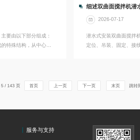
道系统无泄漏；验证控制
位‌吊装就位‌将双槽桥
细述双曲面搅拌机潜
运行，待一切正常后方可
走轮准确落在钢轨上。‌找
2026-07-17
主要由以下部分组成：‌
潜水式安装双曲面搅拌机
成的特殊结构，从中心进
定位、吊装、固定、接
布的导流叶片，可将机
分布，并便于后期维护。
电机、减速机构，采用潜
（GSJ或QSJ型）、
68。‌安装支撑结构‌：
深、介质pH值、含固率
可实现水下不排空池体的
物、无尖锐凸出物；支撑
 / 143 页
首页
上一页
下一页
末页
跳转
电机过热保护装置，可实
倍‌；电源为‌380V三
拉葫芦...
服务与支持