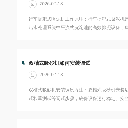
2026-07-18
防水胶带、水平仪等...
行车提耙式吸泥机工作原理：‌行车提耙式吸泥机‌
污水处理系统中平流式沉淀池的高效排泥设备，
于一体，通过“提耙升降+泵吸排泥”机制，实现
时避免回程时扰动已沉淀的污泥层，广泛应用于
厂及高浓度工业废水处理场景。一、核心功能与
机采用‌往复行走+提耙控制‌设计，运行过程自动
双槽式吸砂机如何安装调试
如下：‌工作行程（刮吸泥阶段）‌刮泥耙下降至距池
2026-07-18
启动，通过...
双槽式吸砂机安装调试方法：‌双槽式吸砂机安装
试和重测试等调试步骤，确保设备运行稳定、安全
调试流程主要包括以下几个关键环节：一、现场
成安装并确认所有连接部件紧固、电气接线正确后
运行‌：检查桥架行走是否平稳，无卡阻或异响；