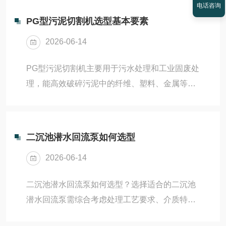
使电机的工作...
电话咨询
回流泵用于：1.地面排水时抽净化水；2.灌溉和
PG型污泥切割机选型基本要素
控制水道系统；3.废水处理过程中再循环或泥浆
2026-06-14
抽吸回路中。QJB-W型回流泵的使用条件：4.连
续运行时，介质温度不高于40℃；5.介质PH值为
PG型污泥切割机主要用于污水处理和工业固废处
6-9。6.较大潜没深度10m。二、型号表示示例
理，能高效破碎污泥中的纤维、塑料、金属等杂
QJB–W2.5---电机额定功率kWQJB--W污泥回流
物，防止管道堵塞并保护后续设备。是具体用
泵代三、...
途：一、核心功能‌破碎杂物‌：通过双轴低速旋转
和特殊刀片结构，将污泥中的纤维、塑料、金属
二沉池潜水回流泵如何选型
等杂物切割成泵可输送的大小，避免堵塞管道。‌
2026-06-14
保护设备‌：防止大颗粒杂物进入后续处理设备
（如泵、沉淀池），延长设备寿命。‌提高效率‌：
二沉池潜水回流泵如何选型？选择适合的二沉池
破碎后的污泥更易处理，提升污水处理效率。
潜水回流泵需综合考虑‌处理工艺要求、介质特
二、适用场景‌市政污水处理‌：处理城市污水中的
性、安装条件及长期运行维护成本‌。核心目标是
污泥，防止管道堵塞。‌工业废水处理‌：处理工业