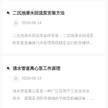
确保设备在复杂工况下稳定运行，避免堵塞、泄
废...
漏和频繁故障。以下是系统化的选型指南：一、
二沉池潜水回流泵安装方法
明确核心工艺参数：流量与扬程计算所需流量：‌
2026-06-14
根据污水处理工艺的‌回流比‌确定流量。例如：若
进水流量为1000m³/h，回流比为50%，则所需泵
二沉池潜水回流泵如何安装：二沉池潜水回流泵
流量为500m³/h。在A²/O或氧化沟工艺中，回流
的安装是确保污水处理系统稳定运行的关键环
比通常为50%–100%，需结合脱氮效率调整。确
节，需遵循标准化流程，兼顾设备安全、密封可
定扬程需求：‌潜水回流泵属...
靠与后期维护便利。是结合行业规范与工程实践
总结的‌系统化安装步骤‌，适用于主流自动耦合式
清水管道离心泵工作原理
潜水回流泵（如QJB-W系列）。一、安装前准备
2026-06-13
现场勘察与条件确认‌确认穿墙管已按设计要求预
埋并二次浇注固定，内径与泵体匹配，同心度偏
清水管道离心泵是一种广泛应用于工农业供水、
差≤2mm。检查池内水位是否满足最小淹没深度
排水、灌溉及消防等领域的节能型机械设备，主
（通常叶轮应低于较低水位0.5m以上），防止电
要用于输送清水或物理化学性质类似于水的非腐
机散热不良。确保电源电压为380V/50Hz，...