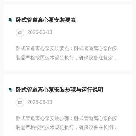
蚀性液体。其设计符合国际标准ISO2858，具有
结构合理、效率高、维护方便等特点，是当前流
卧式管道离心泵安装要素
体输送系统中的核心设备之一。一、基本结构与
2026-06-13
工作原理：清水离心泵主要由泵体、泵盖、叶
轮、轴、密封环、轴套及悬架轴承部件等组成。
卧式管道离心泵安装要点：卧式管道离心泵的安
其采用“后开式”结构，检修时无需拆卸吸水和排
装需严格按照技术规范执行，确保设备在复杂工
出管路，只需拆下联轴器中间件即可退出转子部
况下稳定、高效运行。结合工程实践与行业标
分进行维护，极大提升了运维效率。工作原理如
准，以下是系统化的安装要点，涵盖基础准备、
下‌：电机驱...
设备就位、管道连接、电气调试及试运行等关键
卧式管道离心泵安装步骤与运行说明
环节。一、安装前准备基础验收与复查‌混凝土基
2026-06-13
础强度应达到设计值的75%以上，表面平整、无
裂纹、油污或杂物；预埋地脚螺栓位置准确，孔
卧式管道离心泵安装步骤：卧式管道离心泵的安
深、孔径符合图纸要求，中心偏差不超过
装需严格按照技术规范执行，确保设备在长期运
±2mm；使用水准仪和钢尺复核基础标高与纵横