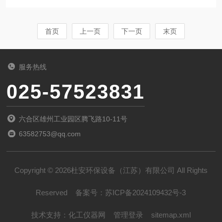
行中稳定、高效。结合工程实践与技术资料，以
中心线，确保与泵体匹配。设备开箱检查‌检查泵
下是系统化的安装步骤，涵盖基础准备、设备就
体外...
位、对中调整、管道连接及试运行等关键环节。
首页
上一页
下一页
末页
一、安装前准备：基础检查与验收‌混凝土基础强
度达到设计值的75%以上，表面平整、无裂纹、
服务热线
无油污；预埋地脚螺栓位置准确，孔深、孔径符
025-57523831
合图纸要求，中心偏差不超过±2mm；使用水准
仪和钢尺复核基础标高与纵横中心线，确保与泵
六合区雄州工业园区腾飞路10-11号
体匹配。设备开箱与检查：‌检查泵体外观有...
63582753@qq.com
Copyright © 2026杜安环保设备（江苏）有限公司 All Rights
Reserved
备案号：
苏ICP备2024109432号-3
技术支持：
化工仪器网
管理登录
sitemap.xml