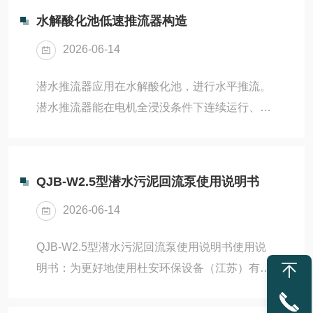
水解酸化池低速推流器构造
2026-06-14
潜水推流器应用在水解酸化池，进行水平推流。
潜水推流器能在电机全浸没条件下连续运行、间
歇运行和长期停止状态后恢复运行，在整个运行
过程中须保持平稳，池底水平流速不小于
0.3m/s。机性能特点：1结构紧凑、操作维修简
QJB-W2.5型潜水污泥回流泵使用说明书
单、安装检修方便、使用寿命长；2叶轮具有的
2026-06-14
水力设计结构，工作效率高，后掠式叶片具有自
洁功能，可防杂物缠绕、堵塞；3与曝气系统混
QJB-W2.5型潜水污泥回流泵使用说明书使用说
合使用可使能耗大幅度降低，充氧量明显提高，
明书：为更好地使用杜安环保设备（江苏）有限
有效防止沉淀；4电机绕组绝缘等级为F级，防护
公司生产的QJB-W型污泥回流泵，在安装使用
等级为IP68，选用优质轴承和电机防凝露装置，
前，请认真阅读以下说明。一、用途：QJB-W型