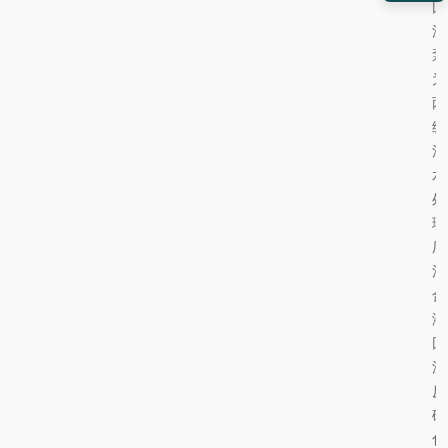
回
流
泵
为
两
级
污
水
处
理
厂
混
合
液
回
流
反
硝
化