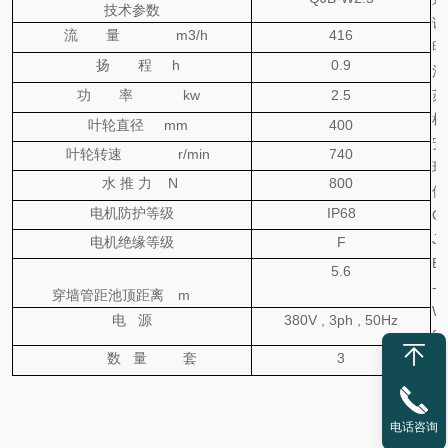
技术参数
说
流 量 m3/h
416
明
扬 程
h
0.9
江
功 率 kw
2.5
苏
杜
叶轮直径 mm
400
安
叶轮转速 r/min
740
环
水
推
力
N
800
保
电机防护等级
IP68
Q
J
电机绝缘等级
F
B
5.6
-
穿墙管距池顶距离 m
W
电
源
380V , 3ph , 50Hz
2.
数 量 套
3
5
型
潜
电话咨询
水