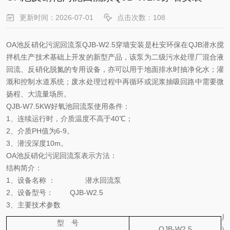
更新时间：2026-07-01
点击次数：108
OA池反硝化污泥回流泵
QJB-W2.5
穿墙安装
是
杜安环保
在
QJB
潜水搅
拌机生产技术基础上开发的新型产品，该泵为二级污水处理厂混合液
回流、反硝化脱氮的专用设备，亦可以用于地面排水时抽净化水；灌
溉和控制水道系统；废水处理过程中再循环或泥浆抽吸回路中需要微
扬程、大流量场所。
QJB-W7.5KW好氧池回流泵使用条件：
1、连续运行时，介质温度不高于40℃；
2、介质PH值为6-9。
3、潜没深度10m。
OA池反硝化污泥回流泵
表示方法：
结构简介：
1、设备名称 ： 潜水回流泵
2、设备型号： QJB-W2.5
3、主要技术参数
用
型 号
QJB-W2.5
途