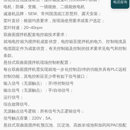
电话咨询
电机：防爆、变频、一级能效、二级能效电机
减速机品牌：
SEW
、常州国茂或江苏慧邦、露天安装；
桨叶直径：根据均质要求，按现场使用要求或客户选定；
桨叶转速：
20~40rpm
双曲面搅拌机配套电控箱技术要求：
就地电控箱为搅拌机成套供货，电控箱至搅拌机的电力、控制电缆及
电缆固定件为成套供货，有关控制箱及控制的技术要求见电气和控制
条款。
悬挂式双曲面搅拌机
现场控制柜配置：
每台双曲面搅拌机需实现就地一步化控制启
/
停的功能并具有
PLC
远程
控制功能，其电控柜应至少带有如下信号接口：
输入信号（无源触点）：开
/
停控制信号
输出信号（无源触点）：手
/
自动信号；
运行信号；
综合故障信号。
无源触点信号逻辑：所有信号为正逻辑信号；
信号触点容量：
220V
，
5A
。
悬挂式双曲面搅拌机
预沉池、沉淀池、高效浓缩池和加药间
PAC
投配