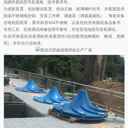
池搅拌器的型号及规格、技术要求等。
为成套装置，包括驱动装置、传动立轴、玻璃钢叶轮等，并配套提供
现场不锈钢电控箱、安装工作桥、调速器（调速减速机），每套设备
含电机防雨罩，要求材质
304
不锈钢，以及包括所有随机备品备件、
专用工具、安装调试维修使用手册等，并负责现场指导安装调试。
杜安环保提供安装用的所有紧固件
(
包括预埋地脚螺栓、螺母、垫圈
等
)
，并符合行业标准。