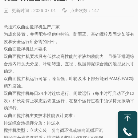
更新时间：2026-07-01
点击次数：147
悬挂式双曲面搅拌机生产厂家
为成套装置，并需配备提供电控箱、防雨罩、基础螺栓及固定架等有
效和安全运行所必需的附件。
双曲面搅拌机技术要求
双曲面搅拌机要求具有低扰动高性能的溶液均质能力，且保证排泥综
合池内污泥无分层。叶轮转速、直径，根据排泥综合池的池型及尺寸
确定。
双曲面搅拌机运行可靠，噪音低，叶轮及水下部分能耐
PAM
和
PAC
等
药剂腐蚀。
双曲面搅拌机每日
24
小时连续运行、间歇运行（每小时可启动至少
12
次）和长期停止状态后恢复运行，在整个运行过程中须保持无振动平
稳运行。
双曲面搅拌机主要技术性能设计要求：
排泥综合池搅拌介质：排泥水
搅拌机类型：立式安装，切向循环流或轴向流循环流；
排泥综合池接液材质：搅拌轴及桨叶为
SS304
不锈钢；