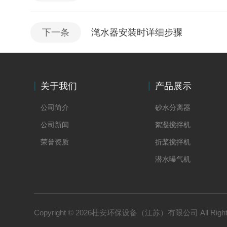
下一条
滗水器安装时详细步骤
关于我们
产品展示
公司简介
砂水分离器
公司新闻
絮凝搅拌机
荣誉资质
折桨搅拌机
潜水曝气机
螺杆泵
潜污泵
双曲面搅拌机
Copyright © 2026杜安环保设备（江苏）有限公司 All Right