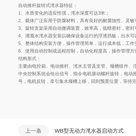
自动推杆旋转式滗水器
特征：
1、水质变化的适应性强，滗水深度可达3米；
2、载体广泛应用于防腐材料，具有良好的耐腐蚀性、灵敏
3、旋转支架采用自动微调装置，效率高，低蜡密封，密封
4、灌溉水滗水器安装以确保设备运行的浮渣挡板，出水可
5、整体结构安装方便，操作管理简单，运行成本低，工作
6、使用自动控制或远程控制，自动化程度高，操作管理方
结构形式：
主要由电控箱、电动推杆、滗水主管及支管、堰槽组件、
中央控制系统会给出信号，指令电机驱动螺杆旋转，电动
号，电机反转，牵引集水堰槽上移，回到预置位置，等待
上一条
WB型无动力滗水器启动方式