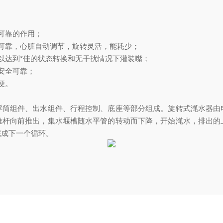
可靠的作用；
可靠，心脏自动调节，旋转灵活，能耗少；
以达到*佳的状态转换和无干扰情况下灌装嘴；
安全可靠；
便。
浮筒组件、出水组件、行程控制、底座等部分组成。旋转式滗水器由
推杆向前推出，集水堰槽随水平管的转动而下降，开始滗水，排出的
完成下一个循环。