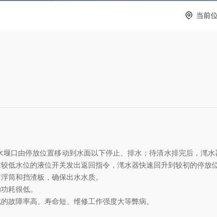
当前
滗水堰口由停放位置移动到水面以下停止、排水；待清水排完后，滗
在较低水位的液位开关发出返回指令，滗水器快速回升到较
初的停放
有浮筒和挡渣板，确保出水水质。
动功耗很低。
成的故障率高、寿命短、维修工作强度大等弊病。