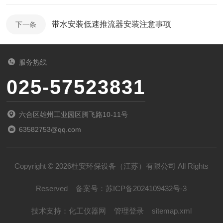
带水安装低速推流器安装注意事项
下一条
服务热线
025-57523831
六合区雄州工业园区腾飞路10-11号
63582753@qq.com
Copyright © 2026杜安环保设备（江苏）有限公司 All Rights
Reserved
备案号：
苏ICP备2024109432号-3
技术支持：
化工仪器网
管理登录
sitemap.xml