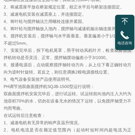
2
、将减震座平放在桥架规定位置，校正水平后与桥架连接固定。
3
、减速电机安装在减震座上，并连接固定。
4
、将叶轮与搅拌轴法兰用螺栓连接并紧固。
5
、将叶轮与搅拌轴放入池内，搅拌轴与减速机输出轴连接并紧固。
6
、搅拌机安装后，搅拌轴与水平面垂直。垂直偏差小于
1/1000
，且
不超过
5mm
。
电话咨询
7
、安装完毕后，拆下电机尾罩，用手转动风机叶片，检查双曲面搅
拌机转动是否灵活、正常。搅拌轴摆动偏差小于
3/1000
。
8
、接通电源后，点动观察搅拌轴转动方向，从上往下看正确转动方
向为逆时针旋转。若反之，则任意调换
2
根电源接线位置。
9
、电气设备安装按产品使用说明书。
PH调节池双曲面搅拌机SQJB-1500型
运行说明：
双曲面搅拌机安装完毕后，进行试运转。试运转前向池内注入大约为
池容积
70%
的水，切勿在设备无水的情况下运转，以免搅拌轴受力不
均而弯曲。
在试运转后注意检查：
1
、减速电机有无异常的响声及温升情况。
2
、电机电流是否在额定值范围内（起动时短时间内超电流为正