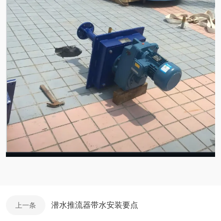
潜水推流器带水安装要点
上一条