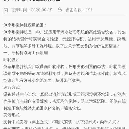
更新时间：2026-06-15
点击次数：191
倒伞形搅拌机应用范围：
倒伞形搅拌机是一种广泛应用于污水处理系统的高效混合设备，其独
特的结构设计可实现全向推流、无搅拌堆积，适用于厌氧池、缺氧
池、调节池等多种工况环境。以下是关于该设备的核心信息整理：
一、结构特点与工作原理
叶轮设计
倒伞形搅拌机采用双曲面叶轮结构，外形类似倒置的伞状，叶轮由玻
璃钢或不锈钢等耐腐蚀材料制成，具备高强度和抗老化性能。其流线
型设计能有效减少水流阻力，提升混合效率。
运行方式
设备通过中心进水、底部出流的方式形成三维螺旋循环水流，在池内
产生轴向与径向交叉流动，实现均匀搅拌，防止污泥沉降。即使在低
转速下也能维持大范围水体交换，能耗较低。
安装形式
支持干式安装（岸上立式）和湿式安装（水下潜水式）两种方式：
干式安装
‌：电机位于池面以上，维护方便，适用于常规污水处理场