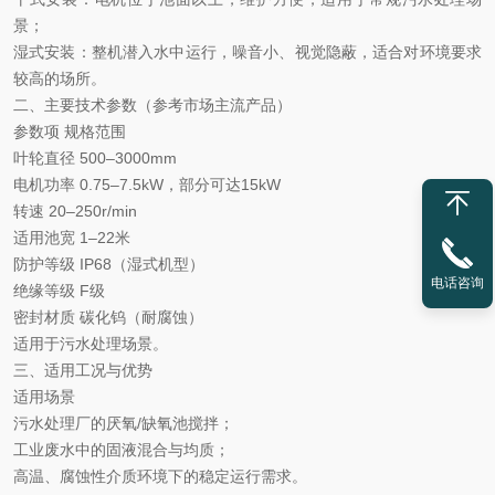
景；
湿式安装
‌：整机潜入水中运行，噪音小、视觉隐蔽，适合对环境要求
较高的场所。
二、主要技术参数（参考市场主流产品）
参数项
规格范围
叶轮直径
500–3000mm
电机功率
0.75–7.5kW，部分可达15kW
转速
20–250r/min
适用池宽
1–22米
防护等级
IP68（湿式机型）
电话咨询
绝缘等级
F级
密封材质
碳化钨（耐腐蚀）
适用于污水处理场景。
三、适用工况与优势
适用场景
污水处理厂的厌氧
/缺氧池搅拌；
工业废水中的固液混合与均质；
高温、腐蚀性介质环境下的稳定运行需求。