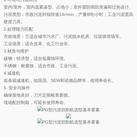
室内/室外‌：室内选紧凑型
、
占地小；室外需防雨防
泄漏和过热
设计。
污泥类型‌：市政污泥对辊转速14r/min，产量8吨/小时；工业污泥需高
硬度刀具。
2.处理能力匹配‌
市政场景‌：兰适合城市污水厂
、污泥脱水机房、垃圾填埋场等
。
工业场景‌：适合皮革、化工行业
等
。
3
.
材质与维护‌
碳钢‌：经济型，适合低腐蚀环境。
不锈钢‌：耐腐蚀，适合市政、工业污泥。
4.
减速机
齿条箱减速机，如国茂、
SEW和诺德品牌等，使用寿命长。
5. 安全与操作‌
确保接地良好，刀片定期检查磨损。
现场配控制箱，可延长使用寿命。