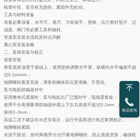
检查叶轮、泵壳有无损伤，紧固件无松动。
工具与材料准备
准备起重设备、水平尺、塞尺、力矩扳手、垫铁、法兰密封垫片、过
滤器、阀门等必要工具和辅材。
管道泵安装全流程及特点详解
离心泵安装攻略
二、泵体安装与校正
底座安装
将泵底座放置于基础上，使用垫铁调整水平度，纵横向水平偏差不超
过
0.1mm/m；
地脚螺栓垂直安放，灌浆前确保其位置准确、不晃动。
泵与电机联轴器对中
采用整体式底座时，泵与电机出厂已预对中，现场需复核；
使用千分表测量两联轴器外圆上下左右差值不超过
0.1mm，端面间隙
电话咨询
保持2–3mm；
高温工况下建议在冷态安装后，运行升温再进行热态复测校正。
地脚螺栓紧固
水泥干固后，按对角顺序分次拧紧地脚螺栓，防止底座变形，确保机