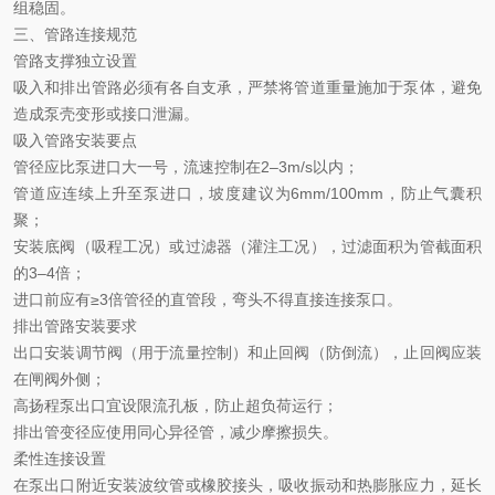
组稳固。
三、管路连接规范
管路支撑独立设置
吸入和排出管路必须有各自支承，严禁将管道重量施加于泵体，避免
造成泵壳变形或接口泄漏。
吸入管路安装要点
管径应比泵进口大一号，流速控制在
2–3m/s以内；
管道应连续上升至泵进口，坡度建议为
6mm/100mm，防止气囊积
聚；
安装底阀（吸程工况）或过滤器（灌注工况），过滤面积为管截面积
的
3–4倍；
进口前应有
≥3倍管径的直管段，弯头不得直接连接泵口。
排出管路安装要求
出口安装调节阀（用于流量控制）和止回阀（防倒流），止回阀应装
在闸阀外侧；
高扬程泵出口宜设限流孔板，防止超负荷运行；
排出管变径应使用同心异径管，减少摩擦损失。
柔性连接设置
在泵出口附近安装波纹管或橡胶接头，吸收振动和热膨胀应力，延长