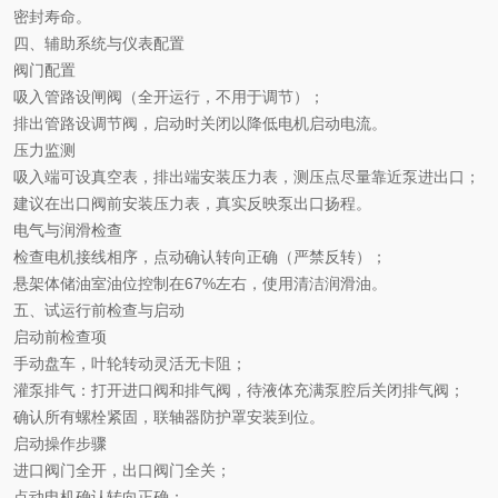
密封寿命。
四、辅助系统与仪表配置
阀门配置
吸入管路设闸阀（全开运行，不用于调节）；
排出管路设调节阀，启动时关闭以降低电机启动电流。
压力监测
吸入端可设真空表，排出端安装压力表，测压点尽量靠近泵进出口；
建议在出口阀前安装压力表，真实反映泵出口扬程。
电气与润滑检查
检查电机接线相序，点动确认转向正确（严禁反转）；
悬架体储油室油位控制在
67%左右，使用清洁润滑油。
五、试运行前检查与启动
启动前检查项
手动盘车，叶轮转动灵活无卡阻；
灌泵排气：打开进口阀和排气阀，待液体充满泵腔后关闭排气阀；
确认所有螺栓紧固，联轴器防护罩安装到位。
启动操作步骤
进口阀门全开，出口阀门全关；
点动电机确认转向正确；