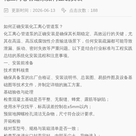
更新时间：2026-06-13
点击次数：188
如何正确安装化工离心管道泵？
化工离心管道泵的正确安装是确保其长期稳定、高效运行的关键，尤
其在高温、高压或腐蚀性介质输送场景下，任何安装疏漏都可能导致
泄漏、振动、密封失效等严重问题。以下是结合行业标准与工程实践
总结的系统化安装流程和注意事项。
一、安装前准备
技术资料核查
确保具备泵的出厂合格证、安装说明书、总装图、易损件图及设备基
础图等技术文件，并制定详细的施工方案。
基础验收与处理
检查混凝土基础是否平整、无裂缝、蜂窝、露筋等缺陷；
使用水平仪找平，标高误差控制在
±5mm以内；
预留地脚螺栓孔清洁无杂物，尺寸符合设计要求。
开箱检验
核对泵型号、规格与装箱清单是否一致；
检查泵体进出口封盖完好，内部无尘土、异物进入；