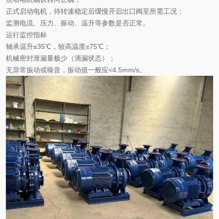
正式启动电机，待转速稳定后缓慢开启出口阀至所需工况；
监测电流、压力、振动、温升等参数是否正常。
运行监控指标
轴承温升
≤35℃，
较
高温度
≤75℃；
机械密封泄漏量极少（滴漏状态）；
无异常振动或噪音，振动值一般应
<4.5mm/s。