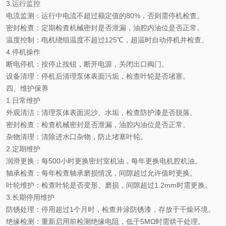
3.运行监控
电流监测
：运行中电流不超过额定值的
80%，否则需停机检查。
密封检查
：定期检查机械密封是否泄漏，油腔内油位是否正常。
温度控制
：电机绕组温度不超过
125℃，超温时自动停机并检查。
4.停机操作
断电停机
：按停止按钮，断开电源，关闭出口阀门。
设备清理
：停机后清理泵体表面污垢，检查叶轮是否堵塞。
四、维护保养
1.日常维护
外观清洁
：清理泵体表面泥沙、水垢，检查防护漆是否脱落。
密封检查
：检查机械密封是否泄漏，油腔内油位是否正常。
杂物清理
：清除进水口杂物，防止堵塞叶轮。
2.定期维护
润滑更换
：每
500小时更换密封室机油，每年更换电机腔机油。
轴承检查
：每年检查轴承磨损情况，间隙超过允许值时更换。
叶轮维护
：检查叶轮是否变形、磨损，间隙超过
1.2mm时需更换。
3.长期停用维护
防锈处理
：停用超过
1个月时，检查并涂防锈漆，存放于干燥环境。
绝缘检测
：重新启用前检测绝缘电阻，低于
5MΩ时需烘干处理。