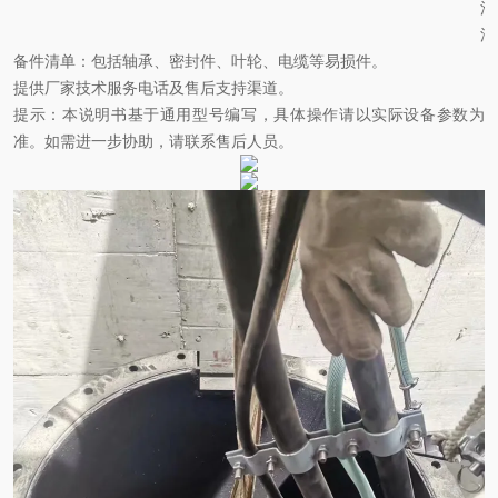
滑
油
备件清单
：包括轴承、密封件、叶轮、电缆等易损件。
提供厂家技术服务电话及售后支持渠道。
提示
：本说明书基于通用型号编写，具体操作请以实际设备参数为
准。如需进一步协助，请联系
售后
人员。