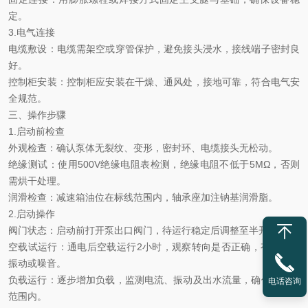
定。
3.电气连接
电缆敷设
：电缆需架空或穿管保护，避免接头浸水，接线端子密封良
好。
控制柜安装
：控制柜应安装在干燥、通风处，接地可靠，符合电气安
全规范。
三、操作步骤
1.启动前检查
外观检查
：确认泵体无裂纹、变形，密封环、电缆接头无松动。
绝缘测试
：使用
500V绝缘电阻表检测，绝缘电阻不低于5MΩ，否则
需烘干处理。
润滑检查
：减速箱油位在标线范围内，轴承座加注钠基润滑脂。
2.启动操作
阀门状态
：启动前打开泵出口阀门，待运行稳定后调整至半开状态。
空载试运行
：通电后空载运行
2小时，观察转向是否正确，有无异常
振动或噪音。
负载运行
：逐步增加负载，监测电流、振动及出水流量，确保在允许
电话咨询
范围内。