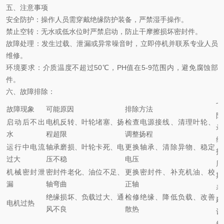
五、注意事项
安全防护
：操作人员需穿戴绝缘防护装备，严禁湿手操作。
禁止空转
：无水或低水位时严禁启动，防止干摩擦损坏密封件。
故障处理
：发生过载、泄漏或异常噪音时，立即停机并联系专业人员
维修。
环境要求
：介质温度不超过
50℃，PH值在5-9范围内，避免腐蚀部
件。
六、故障排除
：
七
故障现象
可能原因
排除方法
附
启动后不出
电机反转、叶轮堵塞、扬
检查电源接线、清理叶轮、
录
水
程超限
调整扬程
维
运行中电流
轴承磨损、叶轮卡死、电
更换轴承、清除异物、稳定
护
过大
压不稳
电压
周
机械密封泄
密封件老化、油位不足、
更换密封件、补充机油、校
期
漏
轴弯曲
正轴
表
绝缘损坏、负载过大、通
检修绝缘、降低负载、改善
建
电机过热
风不良
散热
议
每