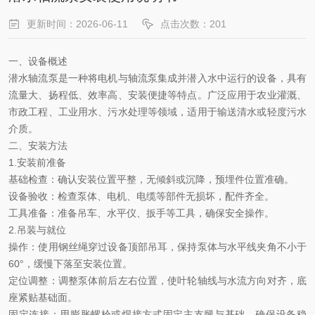
更新时间：2026-06-11
点击次数：201
一、设备概述
潜水轴流泵是一种将电机与轴流泵集成并潜入水中运行的设备，具有
流量大、扬程低、效率高、安装便捷等特点。广泛应用于农业灌溉、
市政工程、工业用水、污水处理等领域，适用于输送清水或轻度污水
介质。
二、安装方法
1.安装前准备
基础检查
：确认安装位置平整，无倾斜或沉降，预埋件位置准确。
设备验收
：检查泵体、电机、电缆等部件无损坏，配件齐全。
工具准备
：准备吊车、水平仪、扳手等工具，确保安全操作。
2.
吊装与就位
操作
：使用钢丝绳穿过设备顶部吊耳，保持泵体与水平线夹角不小于
60°，缓慢下落至安装位置。
定位调整
：调整泵体前后左右位置，使叶轮轴线与水流方向对齐，底
座紧贴基础面。
固定连接
：用膨胀螺栓或焊接方式固定主支腿与基础，确保设备稳