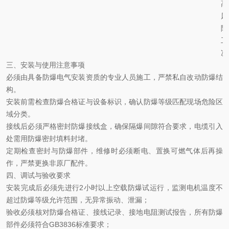
高
风
险
工
况
三、安装与使用注意事项
必须由具备防爆电气安装资质的专业人员施工，严禁私自改动防爆结
构。
安装前需检查防爆合格证与设备标识，确认防爆等级匹配现场危险区
域分类。
接线后必须严格密封防爆接线盒，确保隔爆间隙符合要求，电缆引入
处需用防爆密封填料封堵。
定期检查密封与防爆部件，维修时必须断电、置换可燃气体后再操
作，严禁更换非原厂配件。
四、
调试与验收要求
安装完成后必须先进行
‌2小时以上空载防爆试运行‌，监测电机温度不
超过防爆等级允许范围，无异常振动、泄漏；
验收必须核对防爆合格证、接线记录、接地电阻测试报告，所有防爆
部件必须符合
GB3836标准要求；