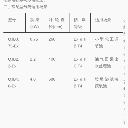
二、常见型号与适用场景
Ⅱ
型号
功率
叶轮直
防爆
适用场景
C
(kW)
径
(mm)
等级
级
防
QJB0.
0.75
260
Ex d Ⅱ
小型化工调
爆
75-Ex
B T4
节池
可
适
QJB2.
2.2
400
Ex d Ⅱ
油气田采出
配
2-Ex
C T4
水处理池
氢
气
QJB4.
4.0
580
Ex d Ⅱ
垃圾渗滤液
乙
0-Ex
B T4
厌氧池
炔
等
适
用
于
更