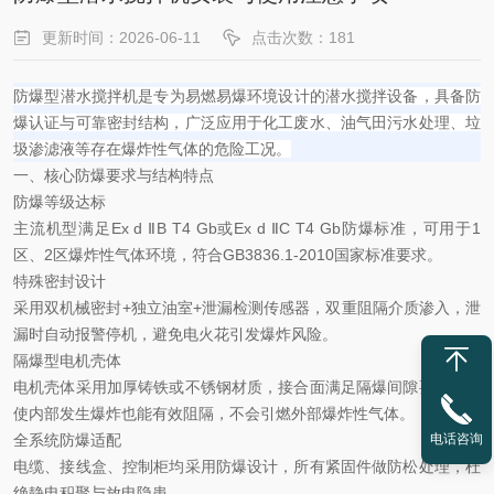
更新时间：2026-06-11
点击次数：181
‌防爆型潜水搅拌机
‌是专为易燃易爆环境设计的潜水搅拌设备，具备防
爆认证与可靠密封结构，广泛应用于化工废水、油气田污水处理、垃
圾渗滤液等存在爆炸性气体的危险工况。
一、核心防爆要求与结构特点
‌防爆等级达标‌
主流机型满足
‌Ex d ⅡB T4 Gb‌或‌Ex d ⅡC T4 Gb‌防爆标准，可用于1
区、2区爆炸性气体环境，符合GB3836.1-2010国家标准要求。
‌特殊密封设计‌
采用
‌双机械密封+独立油室+泄漏检测传感器‌，双重阻隔介质渗入，泄
漏时自动报警停机，避免电火花引发爆炸风险。
‌隔爆型电机壳体‌
电机壳体采用加厚铸铁或不锈钢材质，接合面满足隔爆间隙要求，即
使内部发生爆炸也能有效阻隔，不会引燃外部爆炸性气体。
电话咨询
‌全系统防爆适配‌
电缆、接线盒、控制柜均采用防爆设计，所有紧固件做防松处理，杜
绝静电积聚与放电隐患。