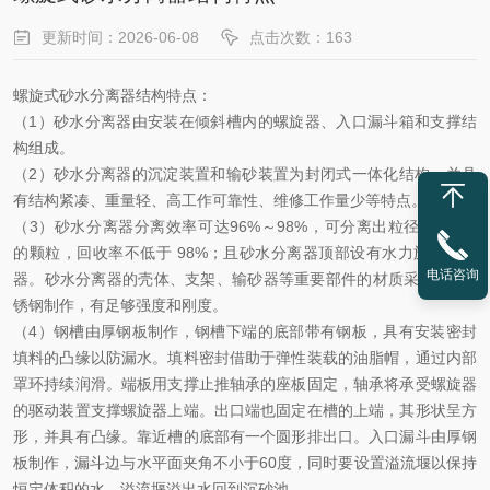
更新时间：2026-06-08
点击次数：163
螺旋式砂水分离器结构特点
：
（
1
）砂水分离器由安装在倾斜槽内的螺旋器、入口漏斗箱和支撑结
构组成。
（
2
）砂水分离器的沉淀装置和输砂装置为封闭式一体化结构，并具
有结构紧凑、重量轻、高工作可靠性、维修工作量少等特点。
（
3
）砂水分离器分离效率可达
96%
～
98%
，可分离出粒径≥
0.2mm
的颗粒，回收率不低于
98%
；且砂水分离器顶部设有水力旋流浓缩
电话咨询
器。砂水分离器的壳体、支架、输砂器等重要部件的材质采用
304
不
锈钢制作，有足够强度和刚度。
（
4
）钢槽由厚钢板制作，钢槽下端的底部带有钢板，具有安装密封
填料的凸缘以防漏水。填料密封借助于弹性装载的油脂帽，通过内部
罩环持续润滑。端板用支撑止推轴承的座板固定，轴承将承受螺旋器
的驱动装置支撑螺旋器上端。出口端也固定在槽的上端，其形状呈方
形，并具有凸缘。靠近槽的底部有一个圆形排出口。入口漏斗由厚钢
板制作，漏斗边与水平面夹角不小于
60
度，同时要设置溢流堰以保持
恒定体积的水，溢流堰溢出水回到沉砂池。