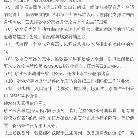
（
5
）螺旋器由螺旋片落口边和出口边组成，螺旋片装配在尺寸合适
的钢管上。输送螺旋的叶片和节距都按标准设计，整体的支撑结构由
角钢制成，它支撑砂水分离器并使之与水平面呈
25
度角。
（
6
）砂水分离器的动力由齿轮减速电机提供。螺旋输送器的齿轮减
速器是螺旋型齿轮。输出轴与螺旋器轴直联。
（
7
）需装配一个空气分离器，以释放从沉砂池内排出的流体中的空
气。
（
8
）砂水分离器的壳体、输砂器壁厚有足够的余量，以满足耐磨的
要求；连接法兰按照
ISO9001
或行业标准
，压力等级
1.0MPa
。
（
9
）砂水分离器进出管口径设计能防止水中杂物的堵塞。
（
10
）砂水分离器及辅助件的配置适合连续工作和间歇工作的要求。
（
11
）分离槽、入口漏斗、支撑架、螺旋槽、螺旋片、紧固件等均采
用
AISI304
不锈钢。
砂水分离器供货范围
：
砂水分离器包括但不仅限于所列：装配完整的砂水分离装置、配有自
控仪器仪表的自动控制系统及确保设备安全正常运行的附件、保护装
置、备品备件及专用工具等。
除上述设备外，包括但
不
仅限于上述所列，设备所
需要
的连接件、紧