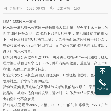
更新时间：2026-06-03
点击次数：153
LSSF-355砂水分离器：
砂水混合液从砂水分离器一端顶部输入贮水箱，混合液中比重较大的
固体如砂粒等沉淀于贮水箱下部的
U形槽中，在无轴螺旋体的推动
下，砂粒沿斜置的U形槽向上提升，离开液面后继续推移一段距离，
在砂粒充分脱水后从排砂口排出，而与砂分离的水则从溢流口排出，
进入厂内污水管道。
砂水分离器分离效率可达
98％，可分离出粒径≥0.2mm的颗粒，经处
理后输出砂粒含水率低于60%，并具有结构紧凑、重量轻、高工作可
靠性、维修工作量少等特点。
螺旋式砂水分离机主要由无轴螺旋体、
U型螺旋输送槽、驱动装置、
耐磨衬里、贮水箱等部件组成。
驱动装置
(电机及减速机)采用轴装式减速机的结构形式，采用SEW/诺
电话咨询
德品牌，减速箱适合倾斜安装，运转时，箱体所有结合面及输入和输
出轴密封处不会渗漏。
驱动电机适用于
380V、3相、50Hz，它的防护等级为IP55（户外
型），绝缘等级为F级。