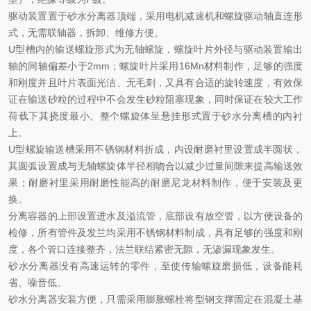
驱动装置置于砂水分离器顶端，采用电机减速机和螺旋驱动轴直连形
式，无需联轴器，拆卸、维修方便。
U型槽内的输送螺旋形式为无轴螺旋，螺旋叶片外径与驱动装置输出
轴的同轴偏差小于2mm；螺旋叶片采用16Mn材料制作，足够的强度
和刚度并且叶片表面光洁、无毛刺，又具有合适的旋转速度，有效保
证在输送砂粒的过程中不会发生砂粒阻塞现象，同时保证在较大工作
荷载下其挠度最小。整个螺旋体呈悬挂形式置于砂水分离槽的内衬
上。
U型螺旋输送槽采用不锈钢材料折成，内设耐磨衬里设置成半圆状，
其圆弧设置成与无轴螺旋体半径相吻合以减少过量间隙来提高输送效
果；耐磨衬里采用耐磨性能高的耐磨尼龙材料制作，便于安装及更
换。
分离容器的上部设置进水及溢流管，底部设有放空管，以方便设备的
检修，所有管件及发兰均采用不锈钢材料制成，具有足够的强度和刚
度，各个管口连接整齐，法兰联结紧密无隙，无渗漏现象发生。
砂水分离器没有高速运转的零件，至使传输螺旋磨损低，设备能耗
省、噪音低。
砂水分离器安装方便，只需采用膨胀螺栓将型钢支撑固定在混凝土基