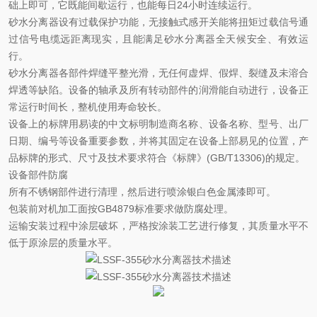
础上即可，它既能间歇运行，也能每日
24小时连续运行。
砂水分离器设有过载保护功能，无接触式感开关能将扭矩过载信号通
过信号电缆远距离现实，且能满足砂水分离器全天候安全、有效运
行。
砂水分离器各部件焊缝平整光滑，无任何虚焊、假焊、裂缝及未溶合
焊透等缺陷。设备的轴承及所有转动部件的润滑能自动进行，设备正
常运行时间长，整机使用寿命较长。
设备上的标牌用易读的中文标明制造商名称、设备名称、型号、出厂
日期、编号等设备重要参数，并将其固定在设备上部易见的位置，产
品标牌的形式、尺寸及技术要求符合《标牌》
(GB/T13306)的规定。
设备部件防腐
所有不锈钢部件进行清理，然后进行喷涂银白色金属漆即可。
包装前对机加工面按
GB4879标准要求做防腐处理。
运输安装过程中涂层破坏，严格按涂装工艺进行修复，其质量水平不
低于原涂层的质量水平。