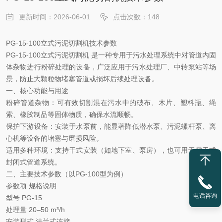
更新时间：2026-06-01
点击次数：148
PG-15-100立式污泥切割机技术参数
PG-15-100立式污泥切割机‌ 是一种专用于污水处理系统中对管道内固
体杂物进行粉碎处理的设备，广泛应用于污水处理厂、中转泵站等场
景，防止大颗粒物堵塞管道或损坏后续处理设备。
一、核心功能与用途
粉碎管道杂物
‌：可有效切割混在污水中的破布、木片、塑料瓶、绳
索、橡胶制品等固体物质，确保水流顺畅。
保护下游设备
‌：安装于水泵前，能显著降低潜水泵、污泥螺杆泵、离
心机等设备的堵塞与磨损风险。
适用多种环境
‌：支持干式安装（如地下室、泵房），也可用于露天或
封闭式管道系统。
二、主要技术参数（以
PG-100型为例）
参数项
规格说明
电话咨询
型号
PG-15
处理量
20–50 m³/h
安装形式
法兰式连接