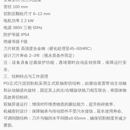
管径
100 mm
切割后颗粒尺寸
‌6–12 mm‌
电机功率
‌2.2 kW‌
电源
380V 三相 50Hz
防护等级
IP54
绝缘等级
F级
刀片材质
高强度合金钢（硬化处理至
45–50HRC）
设计刀片寿命
2–3年（视水质条件而定）
注：设备具备过载保护功能，遇堵塞时自动反转排障，保障运行安
全。
三、结构特点与工作原理
PG立式污泥切割机采用‌立式双轴剪切结构‌，由驱动装置带动主动轴
和从动轴逆向旋转，固定其上的左/右螺旋状铣刀相互咬合，将固体物
高效剪切粉碎。
双轴异速运行
‌：增强对纤维类物质的撕扯能力，提升粉碎效率。
机械密封设计
‌：保障轴承与传动部件不受污水侵蚀，延长使用寿命。
可调间隙结构
‌：刀片与轴间水平间隙≤0.65mm，确保切割精度并减少
磨损。