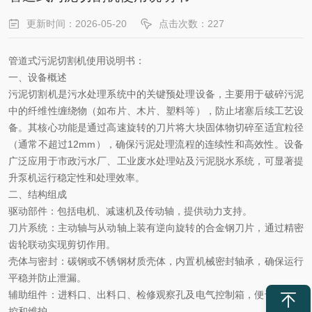
更新时间：2026-05-20
点击次数：227
管道式污泥切割机使用说明书：
一、设备概述
污泥切割机是污水处理系统中的关键预处理设备，主要用于破碎污泥
中的纤维性缠绕物（如布片、木片、塑料等），防止堵塞后续工艺设
备。其核心功能是通过高速旋转的刀片将大块固体物切碎至适宜粒径
（通常不超过
12mm），确保污泥处理流程的连续性和高效性。设备
广泛应用于市政污水厂、工业废水处理站及污泥脱水系统，可显著提
升泵机运行稳定性和处理效率。
二、结构组成
驱动部件
：包括电机、减速机及传动轴，提供动力支持。
刀片系统
：主动轴与从动轴上装有逆向旋转的合金钢刀片，通过精密
齿轮联动实现剪切作用。
壳体与密封
：碳钢或不锈钢材质壳体，内置机械密封轴承，确保运行
平稳并防止泄漏。
辅助组件
：进料口、出料口、检修观察孔及电气控制箱，便于操作监
控和维护。