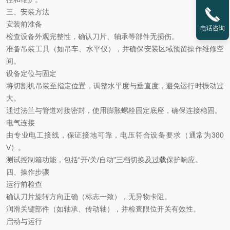
三、安装方法
安装前准备
电话咨询
检查设备外观完整性，确认刀片、轴承等部件无损伤。
准备吊装工具（如吊车、水平仪），并确保安装区域预留操作维修空
间。
设备定位与固定
将切割机吊装至指定位置，调整水平度与垂直度，避免运行时振动过
大。
通过法兰与管道对接密封，使用膨胀螺栓固定底座，确保连接稳固。
电气连接
由专业电工接线，保证接地可靠，电压符合设备要求（通常为
380
V）。
测试控制箱功能，包括
“开/关/自动"三档切换及过载保护响应。
四、操作步骤
运行前检查
确认刀片旋转方向正确（标志一致），无异物卡阻。
润滑关键部件（如轴承、传动轴），并检查限位开关有效性。
启动与运行