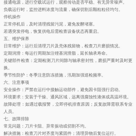
接通电源，进行空载试运行，观察传动是否平稳、有无异常噪声。
负载运行时，监控进料浓度与流量，确保切割后颗粒粒径均匀。
停机操作
正常停机后，及时清理残留污泥，避免发酵堵塞。
若遇突发停电，恢复供电后需检查设备状态再重启。
五、维护保养
日常维护
：运行后清理刀片及壳体残留物，检查刀片磨损情况。
定期润滑
：每运行周期加注锂基润滑脂，延长轴承寿命。
关键部件检查
：定期检测刀片间隙与轴承密封性，磨损严重时及时更
换。
季节性防护
：冬季注意防冻措施，汛期加强巡检频率。
六、注意事项
安全操作
：严禁在运行中接触运动部件，避免因卡阻强行启动。
环境要求
：安装于干燥、通风区域，远离强腐蚀性液体或高温环境。
故障处理
：如遇过载报警，立即停机排查原因；反复故障需联系专业
人员。
七、故障排除
常见问题
：刀片卡阻、异常振动或切割不均。
解决措施
：检查刀片对齐度与紧固件；清理异物后复位运行。