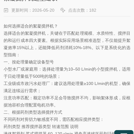
更新时间：2026-05-20
点击次数：182
如何选择适合的絮凝搅拌机？
选择适合的絮凝搅拌机，关键在于匹配
‌处理规模、水质特性、搅拌目
的和运行成本‌四大要素。根据实际应用场景精准选型，不仅能提升絮
凝效率15%以上，还能降低药剂消耗10%-18%。以下是系统化的选
型指南：
一、按处理量确定设备型号
小型水厂或家庭用
‌：选择处理量为10–50 L/min的小型搅拌机，适用
于日处理量低于500吨的场景；
工业级或市政污水处理厂
‌：建议选用处理量≥100 L/min的机型，确保
满足连续运行需求；
注意功率匹配
‌：额定功率不足会导致搅拌不均，影响絮体形成，应根
据池容积合理配置电机功率。
二、根据药剂类型选择搅拌方式
不同药剂对剪切力敏感度不同，需匹配相应搅拌类型：
药剂类型
推荐搅拌器类型
转速范围
说明
液体絮凝剂
桨式搅拌器
60–120 r/min
避免高速破坏药剂活性