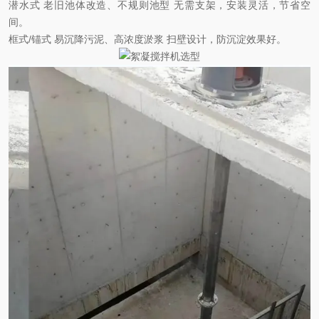
潜水式
老旧池体改造、不规则池型
无需支架，安装灵活，节省空
间。
框式
/锚式‌
易沉降污泥、高浓度淤浆
扫壁设计，防沉淀效果好。