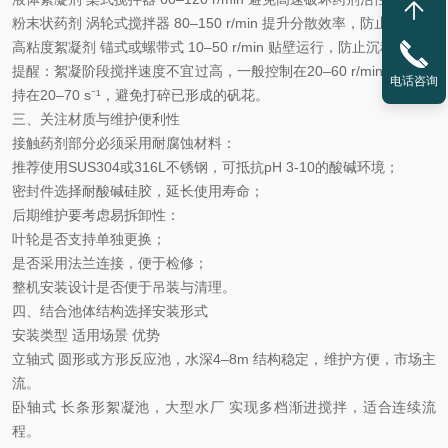
粉末状药剂
涡轮式搅拌器
80–150 r/min
提升分散效率，防止结块
高粘度絮凝剂
锚式或螺带式
10–50 r/min
贴壁运行，防止沉积
提醒：絮凝阶段搅拌速度不宜过高，一般控制在
‌20–60 r/min‌，G值保
电话咨询
持在20–70 s⁻¹，避免打碎已形成的矾花。
三、关注材质与维护便利性
接触药剂部分必须采用耐腐蚀材料
‌：
推荐使用
‌SUS304或316L不锈钢‌，可抵抗pH 3-10的酸碱环境；
密封件选择
‌耐酸碱硅胶‌，延长使用寿命；
后期维护要考虑易拆卸性
‌：
叶轮是否支持单独更换；
是否采用法兰连接，便于检修；
整机安装设计是否便于吊装与清理。
四、结合池体结构选择安装形式
安装类型
适用场景
优势
立轴式
圆形或方形反应池，水深
4–8m
结构稳定，维护方便，市场主
流。
卧轴式
长条形絮凝池，大型水厂
实现多档渐进搅拌，适合连续流
程。