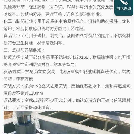
泥池‌等环节，促进药剂（如PAC、PAM）与污水的充分反应，提高沉
电话咨询
淀效率。其结构紧凑、运行平稳，适合长期连续作业。
化工与制药行业
‌：
用于反应釜中的原料混合、溶解和助剂稀释，尤其
适用于对剪切敏感但需均匀分散的工艺过程。
食品工业
‌：
可用于酱料、乳制品、汤圆馅料等食品的搅拌，不锈钢材
质符合卫生标准，易于清洗消毒。
三、选型与安装要点：
材质选择
：
液下部分多采用
‌不锈钢304或316L‌，耐腐蚀性强；也可根
据介质特性定制碳钢衬胶、衬塑等型号
。
驱动方式
：
常见为立式安装，电机
+摆线针轮减速机直联传动，结构
简洁、维护方便
安装方式
：
多为
‌中心立式固定安装‌，应确保基础水平，池顶与底座高
度误差不超过±20mm
调试要求
：
空载试运行不少于
30分钟，确认旋转方向正确（俯视顺时
针），无异常振动或噪音
。