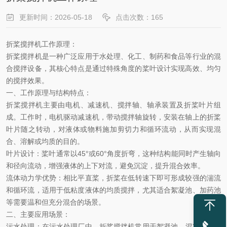
更新时间：2026-05-18
点击次数：165
折桨搅拌机工作原理：
折桨搅拌机是一种广泛应用于水处理、化工、制药和食品等行业的混
合搅拌设备，其核心特点是通过特殊角度的桨叶设计实现高效、均匀
的搅拌效果。
一、工作原理与结构特点：
折桨搅拌机主要由
‌电机、减速机、搅拌轴、轴承装置及折桨叶片‌组
成。工作时，电机驱动减速机，带动搅拌轴旋转，安装在轴上的折桨
叶片随之转动，对液体或物料施加剪切力和循环流动，从而实现混
合、溶解或均质的目的。
叶片设计
‌：桨叶通常以45°或60°角度折弯，这种结构能同时产生‌轴向
和径向流动‌，增强液体的上下对流，避免沉淀，提升混合效率。
流体动力学优势
‌：相比平直桨，折桨在低转速下即可形成较强的湍流
和循环流，适用于低粘度液体的均质搅拌，尤其适合絮凝池、加药池
等需要温和但充分混合的场景。
二、主要应用场景：
污水处理
‌：
在污水处理厂中，折桨搅拌机常用于
‌絮凝池、混凝池、污