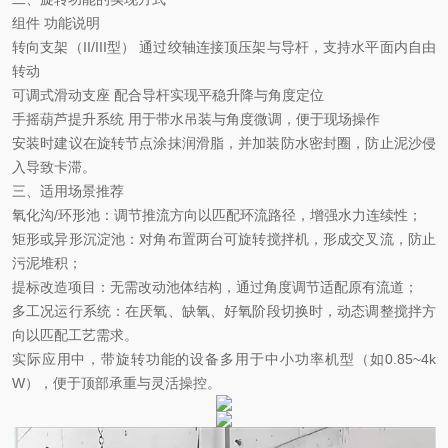
组件
功能说明
转向支架（
II/III型）‌
通过绞轴连接顶压架与导杆，支持水平面内自由
转动
可调式滑动支座
配合导杆实现平稳升降与角度定位
手摇葫芦提升系统
用于带水吊装与角度微调，便于现场操作
安装时建议在旋转节点涂抹润滑脂，并加装防水密封圈，防止泥沙侵
入导致卡滞。
三、适用场景推荐
氧化沟
/环形池‌：调节推流方向以匹配环流路径，增强水力连续性；
矩形或异形沉淀池
‌：对角布置两台可旋转搅拌机，形成交叉流，防止
污泥堆积；
提标改造项目
‌：无需改动池体结构，通过角度调节适配原有流道；
多工况运行系统
‌：在厌氧、缺氧、好氧阶段切换时，动态调整搅拌方
向以匹配工艺需求。
实际应用中，带旋转功能的设备多用于
‌中小功率机型‌（如0.85~4k
W），便于顶部承重与灵活操控。