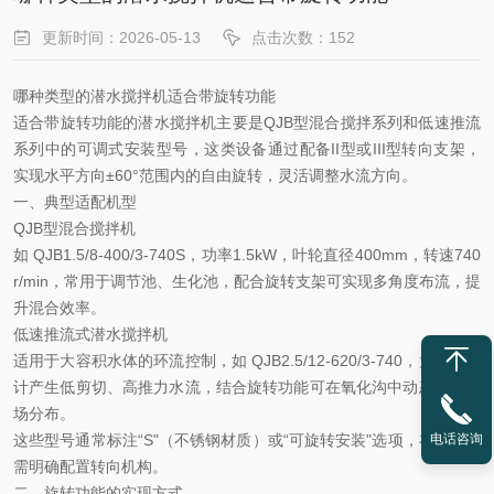
更新时间：2026-05-13
点击次数：152
哪种类型的潜水搅拌机适合带旋转功能
适合带旋转功能的潜水搅拌机主要是
QJB型混合搅拌系列和低速推流
系列中的可调式安装型号‌，这类设备通过配备II型或III型转向支架，
实现水平方向±60°范围内的自由旋转，灵活调整水流方向。
一、典型适配机型
QJB型混合搅拌机‌
如
‌QJB1.5/8-400/3-740S‌，功率1.5kW，叶轮直径400mm，转速740
r/min，常用于调节池、生化池，配合旋转支架可实现多角度布流，提
升混合效率。
低速推流式潜水搅拌机
适用于大容积水体的环流控制，如
‌QJB2.5/12-620/3-740‌，大叶轮设
计产生低剪切、高推力水流，结合旋转功能可在氧化沟中动态优化流
场分布。
这些型号通常标注
“S"（不锈钢材质）或“可旋转安装"选项，在选型时
电话咨询
需明确配置转向机构。
二、旋转功能的实现方式