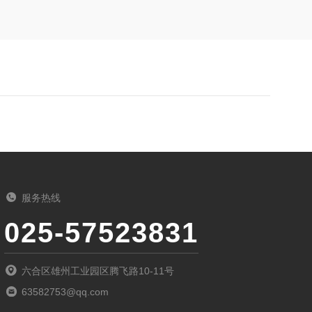
服务热线
025-57523831
六合区雄州工业园区腾飞路10-11号
63582753@qq.com