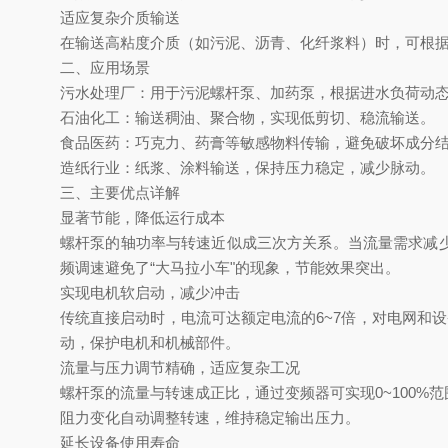
适应复杂介质输送
在输送高粘度介质（如污泥、沥青、化纤浆料）时，可根
二、应用场景
污水处理厂
‌：用于污泥螺杆泵、加药泵，根据进水负荷动
石油化工
‌：输送稠油、聚合物，实现低剪切、稳流输送。
食品医药
‌：巧克力、药膏等敏感物料传输，避免破坏成分
造纸行业
‌：纸浆、涂料输送，保持压力稳定，减少脉动。
三、主要优点详解
显著节能，降低运行成本
螺杆泵的轴功率与转速近似成三次方关系。当流量需求减
频调速避免了“大马拉小车"的现象，节能效果突出。
实现电机软启动，减少冲击
传统直接启动时，电流可达额定电流的
6~7倍，对电网和设
动，保护电机和机械部件。
流量与压力调节精确，适应复杂工况
螺杆泵的流量与转速成正比，通过变频器可实现
0~100
阻力变化自动调整转速，维持稳定输出压力。
延长设备使用寿命