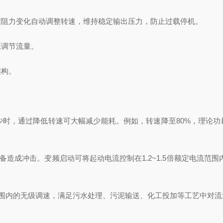
据阻力变化自动调整转速，维持稳定输出压力，防止过载停机。
态调节流量。
结构。
少时，通过降低转速可大幅减少能耗。例如，转速降至
80%，理论
备造成冲击。变频启动可将起动电流控制在‌1.2~1.5倍额定电流‌范
%范围内的无级调速，满足污水处理、污泥输送、化工投加等工艺中对