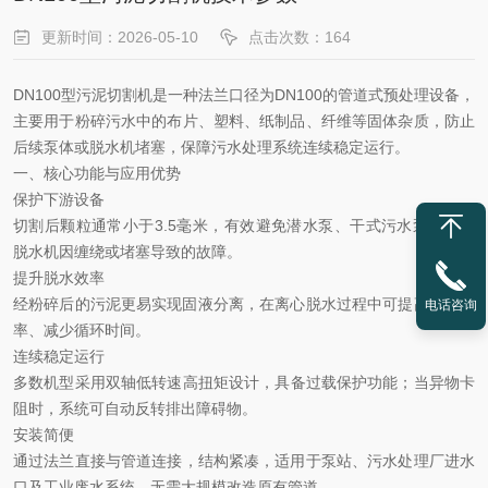
更新时间：2026-05-10
点击次数：164
DN100型污泥切割机‌是一种法兰口径为DN100的管道式预处理设备，
主要用于粉碎污水中的布片、塑料、纸制品、纤维等固体杂质，防止
后续泵体或脱水机堵塞，保障污水处理系统连续稳定运行。
一、核心功能与应用优势
保护下游设备
切割后颗粒通常小于
‌3.5毫米‌，有效避免潜水泵、干式污水泵及离心
脱水机因缠绕或堵塞导致的故障。
提升脱水效率
经粉碎后的污泥更易实现固液分离，在离心脱水过程中可
‌提高处理效
电话咨询
率、减少循环时间‌。
连续稳定运行
多数机型采用
‌双轴低转速高扭矩设计‌，具备过载保护功能；当异物卡
阻时，系统可自动反转排出障碍物。
安装简便
通过法兰直接与管道连接，结构紧凑，适用于泵站、污水处理厂进水
口及工业废水系统，无需大规模改造原有管道。