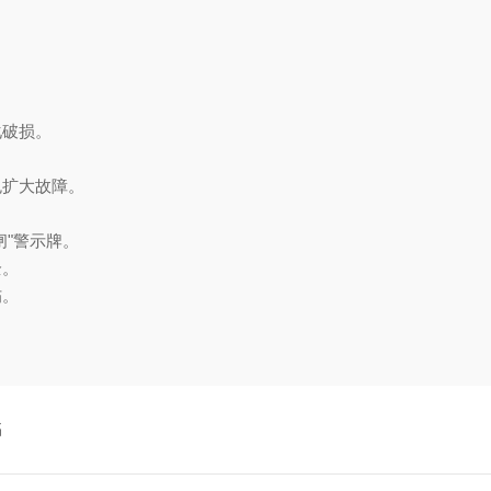
。
化破损。
免扩大故障。
闸"警示牌。
全。
伤。
书