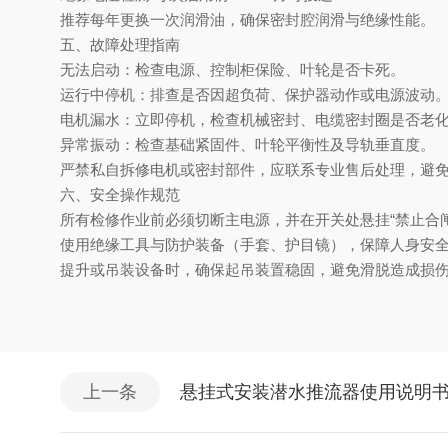
推荐每年更换一次润滑油，确保密封腔润滑与绝缘性能。
五、
‌故障处理指南‌
无法启动
‌：检查电源、控制柜保险、叶轮是否卡死。
运行中停机
‌：排查是否因超负荷、保护器动作或电源波动
电机漏水
‌：立即停机，检查机械密封、电缆密封圈是否老
异常振动
‌：检查基础紧固件、叶轮平衡性及导轨垂直度。
‌严禁私自拆修电机或密封部件‌，应联系专业售后处理，避
六、
‌安全操作规范‌
所有检修作业前必须
‌切断主电源‌，并在开关处悬挂“禁止合
使用绝缘工具与防护装备（手套、护目镜），保障人身安
提升或吊装设备时，确保起吊装置稳固，避免滑脱造成损
上一条
悬挂式安装潜水推流器使用说明