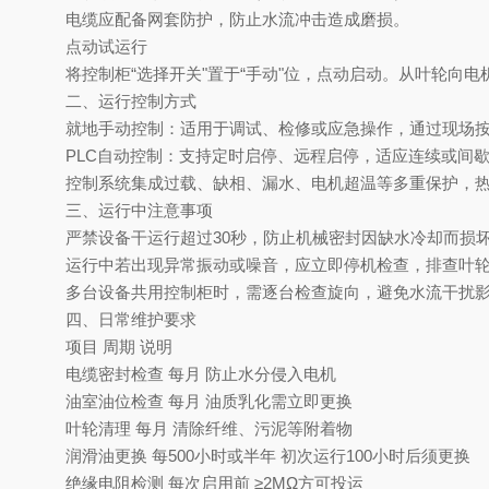
电缆应配备网套防护，防止水流冲击造成磨损。
点动试运行
将控制柜
“选择开关"置于“手动"位，点动启动。从叶轮向
二、
‌运行控制方式‌
就地手动控制
‌：适用于调试、检修或应急操作，通过现场
PLC自动控制‌：支持定时启停、远程启停，适应连续或间
控制系统集成过载、缺相、漏水、电机超温等多重保护，
三、
‌运行中注意事项‌
严禁设备干运行超过
30秒，防止机械密封因缺水冷却而损
运行中若出现异常振动或噪音，应立即停机检查，排查叶
多台设备共用控制柜时，需逐台检查旋向，避免水流干扰
四、
‌日常维护要求‌
项目
周期
说明
电缆密封检查
每月
防止水分侵入电机
油室油位检查
每月
油质乳化需立即更换
叶轮清理
每月
清除纤维、污泥等附着物
润滑油更换
每
500小时或半年
初次
运行
100小时后
须
更换
绝缘电阻检测
每次启用前
≥2MΩ方可投运