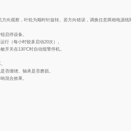
电机方向观察，‌叶轮为顺时针旋转‌。若方向错误，调换任意两相电源线
按钮启停设备。
歇运行（每小时
较
多启动
20次）。
热敏开关在
130℃时自动报警停机。
坏。
轮是否缠绕、轴承是否磨损。
影响混合效果。