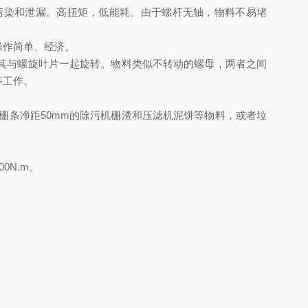
污染和泄漏。高扭矩，低能耗。由于螺杆无轴，物料不易堵
操作简单、经济。
其与螺旋叶片一起旋转。物料类似不转动的螺母，两者之间
等工作。
栅条净距
50mm
的除污机栅渣和压滤机泥饼等物料，或者垃
00N.m
。