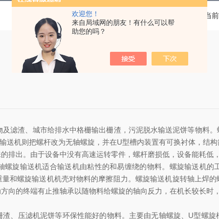
欢迎您！
当前
来自局域网的朋友！有什么可以帮
助您的吗？
物及滤渣、城市给排水中格栅输出栅渣，污泥脱水输送泥饼等物料。
输送机则把螺杆改为无轴螺旋，并在
U
型槽内装置有可换衬体，结构
味的排出。由于设备中没有高速运转零件，螺杆磨损低，设备能耗低
轴螺旋输送机适合输送机由粘性的和易缠绕的物料。螺旋输送机的
重量和螺旋输送机机壳对物料的摩擦阻力。螺旋输送机旋转轴上焊的
动方向的终端有止推轴承以随物料给螺旋的轴向反力，在机长较长时
栅渣、压滤机泥饼等环保性能好的物料。主要由无轴螺旋、
U
型螺旋