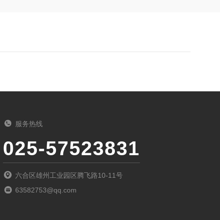
服务热线
025-57523831
六合区雄州工业园区腾飞路10-11号
63582753@qq.com