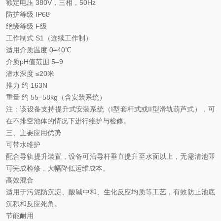
额定电压
380V，三相，50Hz
防护等级
IP68
绝缘等级
F级
工作制式
S1（连续工作制）
适用介质温度
0–40℃
介质
pH值范围
5–9
潜水深度
≤20米
推力
约
‌163N‌
重量
约
‌55–58kg‌（含安装系统）
注：该设备支持
‌提升式安装系统‌（I型套杆式或II型滑轨葫芦式），可
在不排空池体的情况下进行维护与检修。
三、主要应用优势
可带水维护
配合导轨提升装置，设备可沿导杆垂直提升至水面以上，
‌无需清池即
可完成检修‌，大幅降低运维成本。
高效混合
适用于污泥防沉淀、酸碱中和、生化反应均质等工艺，有效防止池底
沉积和反应死角。
节能耐用