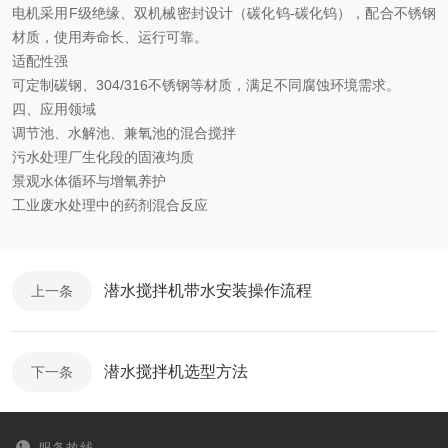
电机采用
F级绝缘、双机械密封设计（碳化钨-碳化钨），配合不锈钢
材质，‌使用寿命长、运行可靠‌。
适配性强
可定制碳钢、
304/316不锈钢等材质，满足不同腐蚀环境需求。
四、应用
领域
调节池、水解池、兼氧池的混合搅拌
污水处理厂生化段的固液均质
景观水体循环与增氧养护
工业废水处理中的药剂混合反应
潜水搅拌机带水安装操作流程
上一条
潜水搅拌机选型方法
下一条