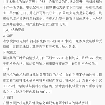
l.
潜水电机的防护等级为
IP68
，绝缘等级为
F
，
B
级温升，电机轴和转
子作平衡试验。电机配有用于控制和动力的水下型电缆，每根电缆都
有一单独的进口，并进行可靠的密封，如果动力电缆是多芯电缆，则
每根电缆还要进行单独密封。在电机油室中设置泄漏传感器，讯号能
监测并在电机出现严重损坏前发出报警讯号。
（
3
）结构要求
a.
壳体
潜水搅拌机电机和轴封的壳体由不锈钢
316
制造，壳体厚度足以承受
荷载，采用流线型，其表面平整无气孔，结构紧凑。
b.
螺旋桨
螺旋桨为三叶片自清洗式，由不锈钢
SS316
材料制成。且经
G6.3
级动
平衡检验合格。螺旋桨与轴之间用键连接传动，转动时不会松动。
c.
轴
搅拌机的电机和螺旋桨轴采用直联的方式，轴由耐磨不锈钢制造，螺
旋桨和电机轴能承受所有轴向和径向荷载，轴承的设计寿命不小于
50
000
小时。螺旋轴与搅拌介质隔离。潜水搅拌机轴置于两个重载球轴
承之上，能承受径向和轴向的力。
d.
轴封
在潜水搅拌机电机和螺旋桨之间配备有两个独立的机械密封。