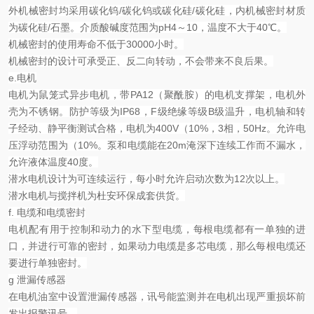
外机械密封均采用碳化钨
/
碳化钨或碳化硅
/
碳化硅，内机械密封材质
为碳化硅
/
石墨。介质酸碱度范围为
pH4
～
10
，温度不大于
40℃
。
机械密封的使用寿命不低于
30000
小时。
机械密封的设计可承受正、反二向转动，不会带来不良后果。
e.
电机
电机为鼠笼式异步电机，带
PA12
（聚酰胺）的电机支撑架，电机外
壳为不锈钢。防护等级为
IP68
，
F
级绝缘等级
B
级温升，电机轴和转
子经动、静平衡测试合格，电机为
400V
（
10%
，
3
相，
50Hz
。允许电
压浮动范围为（
10%
。泵和电缆能在
20m
淹深下连续工作而不漏水，
允许液体温度
40
度。
潜水电机设计为可连续运行，每小时允许启动次数为
12
次以上。
潜水电机与搅拌机为杜安环保成套供货。
f.
电缆和电缆密封
电机配有用于控制和动力的水下型电缆，每根电缆都有一单独的进
口，并进行可靠的密封，如果动力电缆是多芯电缆，那么每根电缆还
要进行单独密封。
g
泄漏传感器
在电机油室中设置泄漏传感器，讯号能监测并在电机出现严重损坏前
发出报警讯号。