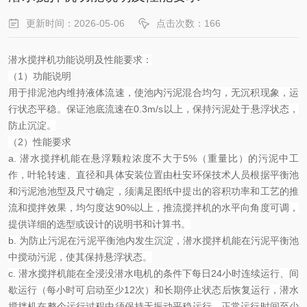
更新时间：2026-05-06
点击次数：166
潜水搅拌机功能说明及性能要求：
（
1
）功能说明
用于排泥池内维持液体流速，使池内污泥混合均匀，无沉积现象，运
行状态平稳。保证池底流速在
0.3m/s
以上，保持污泥处于悬浮状态，
防止沉淀。
（
2
）性能要求
a.
潜水搅拌机能在悬浮颗粒浓度不大于
5%
（重量比）的污泥中工
作，叶轮转速、直径和具体安装位置由杜安环保技术人员根据平衡池
和污泥池池型及尺寸确定，须满足图纸中提出的容积功率和工艺的推
流和搅拌效果，均匀度达
90%
以上，推流搅拌机的水平向角度可调，
提供详细的选型或设计的说明书和计算书。
b.
为防止污泥在污泥平衡池内发生沉淀，潜水搅拌机能在污泥平衡池
中搅动污泥，使其保持悬浮状态。
c.
潜水搅拌机能在全浸没潜水电机的条件下每日
24
小时连续运行、间
歇运行（每小时可启动至少
12
次）和长期停止状态后恢复运行，潜水
搅拌机在整个运行过程中须保持无振动平稳运行，正常运行时间至少