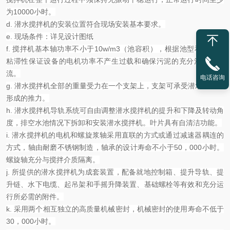
为
10000
小时。
d.
潜水搅拌机的安装位置符合现场安装基本要求。
e.
现场条件：详见设计图纸
f.
搅拌机基本轴功率不小于
10w/m3
（池容积），根据池型和污泥的
粘滞性保证设备的电机功率不产生过载和确保污泥的
充分
混合和推
流。
电话咨询
g.
潜水搅拌机全部的重量受力在一个支架上，支架可承受潜水搅拌机
形成的推力。
h.
潜水
搅拌机导轨系统可自由调整潜水搅拌机的提升和下降及转动角
度，排空水池情况下拆卸和安装
潜水
搅拌
机
。叶片具有自清洁功能。
i.
潜水
搅拌机的电机和螺旋浆轴采用直联的方式或通过减速器耦连的
方式，轴由耐磨不锈钢制造，轴承的设计寿命不小于
50
，
000
小时。
螺旋轴
充分
与搅拌介质隔离。
j.
所提供的潜水搅拌机为成套装置，配备就地控制箱、提升导轨、提
升链、水下电缆、起吊架和手摇升降装置、基础螺栓等有效和充分运
行所必需的附件。
k.
采用两个相互独立的高质量机械密封，机械密封的使用寿命不低于
30
，
000
小时。