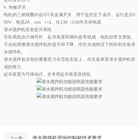
h.
热敏开关
电机的三相线圈内设
3
只双金属开关，用于监控定子温升。运行是压
5
00V
，电流
2A
，
cos
（
=1
。在
130
（
C
动作关掉电源。
潜水搅拌机安装提升系统
导轨系统由方钢导杆、起吊装置和调向盘等组成，电机自带支撑架。
可自由调整潜水搅拌机的提升和下降，排空水池情况下拆卸和安装潜
水搅拌机。
潜水搅拌机全部的重量受力在
导轨
支架上，此支架承受潜水搅拌机形
成的推力。
起吊装置为可移动式，含专用起吊装置及绞轮。
潜水搅拌机现场控制箱技术要求
上一条