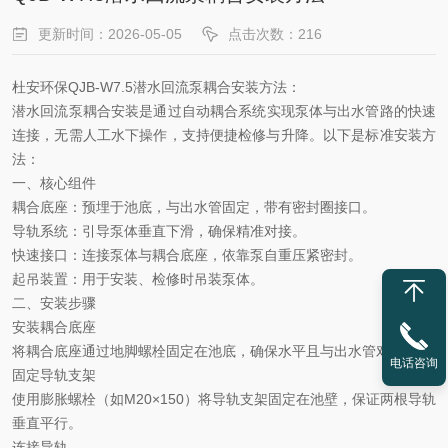
更新时间：2026-05-05
点击次数：216
杜安环保QJB-W7.5潜水回流泵耦合安装方法：
潜水回流泵耦合安装
‌是通过自动耦合系统实现泵体与出水管路的快速
连接，无需人工水下操作，支持便捷检修与升降。以下是标准安装方
法：
一、核心组件
耦合底座
‌：预埋于池底，与出水管固定，带有密封圈接口。
导轨系统
‌：引导泵体垂直下滑，确保精准对接。
快速接口
‌：连接泵体与耦合底座，依靠泵自重压紧密封。
起吊装置
‌：用于安装、检修时吊装泵体。
二、安装步骤
安装耦合底座
将耦合底座通过地脚螺栓固定在池底，确保水平且与出水管对齐。
电话咨询
固定导轨支架
使用膨胀螺栓（如
M20×150）将导轨支架固定在池壁，保证两根导轨
垂直平行。
连接导轨