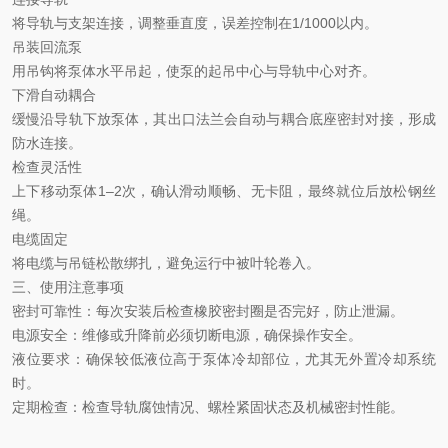
将导轨与支架连接，调整垂直度，误差控制在
1/1000以内。
吊装回流泵
用吊钩将泵体水平吊起，使泵的起吊中心与导轨中心对齐。
下滑自动耦合
缓慢沿导轨下放泵体，其出口法兰会自动与耦合底座密封对接，形成
防水连接。
检查灵活性
上下移动泵体
1–2次，确认滑动顺畅、无卡阻，最终就位后放松钢丝
绳。
电缆固定
将电缆与吊链松散绑扎，避免运行中被叶轮卷入。
三、
使用
注意事项
密封可靠性
‌：每次安装后检查橡胶密封圈是否完好，防止泄漏。
电源安全
‌：维修或升降前必须切断电源，确保操作安全。
液位要求
‌：确保较低液位高于泵体冷却部位，尤其无外置冷却系统
时。
定期检查
‌：检查导轨腐蚀情况、螺栓紧固状态及机械密封性能。