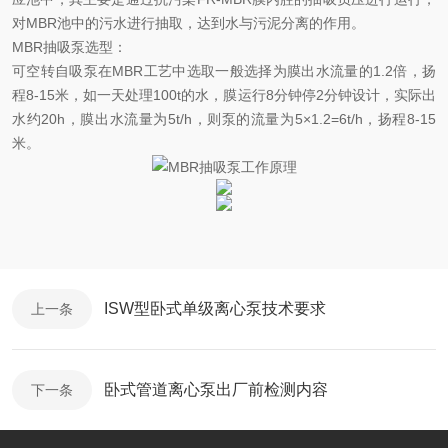
对
MBR
池中的污水进行抽取，达到水与污泥分离的作用。
MBR
抽吸泵选型：
可空转自吸泵在
MBR
工艺中选取一般选择为膜出水流量的
1.2
倍，扬
程
8-15
米，如一天处理
100t
的水，膜运行
8
分钟停
2
分钟设计，实际出
水约
20h
，膜出水流量为
5t/h
，则泵的流量为
5
×
1.2=6t/h
，扬程
8-15
米。
ISW型卧式单级离心泵技术要求
上一条
卧式管道离心泵出厂前检测内容
下一条