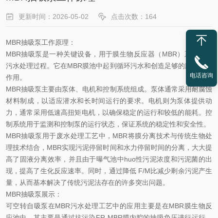
更新时间：2026-05-02
点击次数：164
MBR抽吸泵
工作原理：
MBR抽吸泵
是一种关键设备，用于膜生物反应器（
MBR
）系统中的
污水处理过程。它在
MBR
膜池中起到循环污水和创造足够的膜通量的
电话咨询
作用。
MBR抽吸
泵主要由泵体、电机和控制系统组成。泵体通常采用耐腐蚀
材料制成，以适应潜水和长时间运行的要求。电机则为泵体提供动
力，通常采用低速高扭矩电机，以确保稳定的运行和较低的能耗。控
制系统用于监测和控制泵的运行状态，保证系统的稳定性和安全性。
MBR
抽吸泵用于废水处理工艺中，
MBR
将膜分离技术与传统生物处
理技术结合，
MBR
实现污泥停留时间和水力停留时间的分离，大大提
高了固液分离效率，并且由于曝气池中
huo
性污泥浓度和污泥菌的出
现，提高了生化反应速率。同时，通过降低
F/M
比减少剩余污泥产生
量，从而基本解决了传统污泥法存在的许多突出问题。
MBR
抽吸泵展示：
可空转自吸泵在
MBR
污水处理工艺中的应用主要是在
MBR
膜生物反
应池中，其主要是通过抗污染
FR-MBR
膜内腔的抽吸负压进行运行，