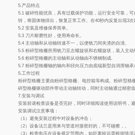
5.产品特点
5.1 破碎性能优良，具有过载保护功能，运行安全可靠
转，将固体物排出，恢复正常工作。在40秒内反复出现3
5.2 安装及维修保养简单。
5.3 刀片耐磨性好，使用寿命长。
5.4 主动轴和从动轴转速不一，以便铣刀间夹渣的自清。
5.5 粉碎型格栅所用铣刀呈左螺旋状和右螺旋状，装入
5.6 粉碎型格栅的主动轴和从动轴由不锈钢制成.
5.7 粉碎型格栅轴的轴向和径向压力由底端新型自润滑轴
5.工作过程
粉碎型格栅主要由粉碎型格栅、电控箱等构成。粉碎型格
碎型格栅驱动部件带动主动轴转动，同时主动轴通过精密
7.安装与调试
安装前请检查设备是否完好，同时详细阅读使用说明书，
安装调试注意事项：
（
1）避免安装过程中对设备的冲击；
（
2）设备法兰是用来与管道对接密封的，不可碰擦，。
（
3）检查电压在设备规定范围内，如距离较远需根据情况