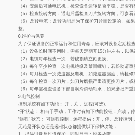
（
4）安装后可通电试机，检查设备运转是否平稳，是否有
（
5）检查旋转方向：通电后需检查刀片旋转方向，可参看
（
6）反转电流：反转功能是为了保护刀片而设定的。如
整。
8.维护与保养
为了保证设备的正常运行和使用寿命，应该对设备定期检
（
1）设备长时间不用时，需每天定期开15分钟左右，以保
（
2）电缆每年检查一次，若破损请立刻更换。
（
3）每年至少检查一次电机绝缘及禁固螺钉，若松动请重
（
4）每月检查一次减速器及电机，如减速器漏油，请检修
（
5）每年检查一次刀片，如刀片磨损严重请更换刀片，或
（
6）每年需检查设备下部自润滑滑动轴承，如果磨损严重
9.电气控制
控制系统有如下功能：
开，关， 远程(可选).
“开"状态： 相当于手动，工作时有如下功能按钮：启动，
“远程" 状态： 可远程控制，远程提供：开，停、反转控
无论是开状态还是远程状态都提供以下保护功能：
1、提供过载及过流保护，同时显示：设备故障。