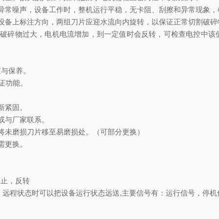
异常噪声，设备工作时，整机运行平稳，无卡阻、刮擦和异常现象，
设备上标注方向，两组刀片应迎水流向内旋转，以保证正常切割破碎
果破碎物过大，电机电流增加，到一定值时会反转，可检查电控中该
查与保养。
证功能。
新紧固。
或与厂家联系。
将未磨损刀片移至易磨损处。（可部分更换）
需更换。
停止，反转
制，远程状态时可以把设备运行状态远送,主要信号有：运行信号，停