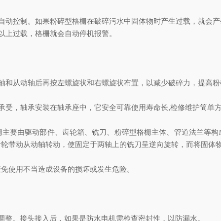
，可自动控制。如果粉碎型格栅在破碎污水中固体物时产生过载，就会
次以上过载，格栅就会自动停机报警。
主动轴和从动轴后再按左螺旋状和右螺旋状布置，以减少破碎力，提高
承承受，轴承安装在轴承座中，它安全可靠使用寿命长,检修维护简单方
栅主要由驱动部件、齿轮箱、铣刀、粉碎型格栅主体、管道法兰等构
齿轮带动从动轴转动，使固定于两轴上的铣刀呈逆向旋转，而将固体
避免使用不当造成设备的损坏或发生危险。
调整。接头接入后，如果是防水电机需检查密封性，以防漏水。