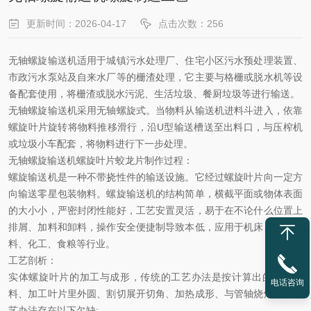
更新时间：2026-04-17
点击次数：256
无轴螺旋输送机适用于城镇污水处理厂、住宅小区污水预处理装置、
市政污水泵站及自来水厂等的栅渣处理，它主要与格栅或脱水机等设
备配套使用，将栅渣或脱水污泥、生活垃圾、餐厨垃圾等进行输送。
无轴螺旋输送机采用无轴螺旋式
。
当物料从输送机进料斗进入
，
依靠
螺旋叶片旋转将物料推移滑行，沿
U
型输送槽送至出料口，与压榨机
或垃圾小车配套，将物料进行下一步处理。
无轴螺旋输送机螺旋叶片蛟龙片制作过程
：
螺旋输送机是一种不带挠性件的输送设施。它经过螺旋叶片向一定方
向输送零星包装物料。螺旋输送机的结构简单，横截平面或物体表面
的大小小，严密封闭性能好，工艺安置灵活，易于在不论什么位置上
排屑、加料和卸料，操作安全便捷制导致本低，应用于机床、建筑材
料、化工、食粮等行业。
工艺剖析
：
实体螺旋叶片的加工与成形，传统的工艺办法是按计算出的尺寸下
电话咨询
料、加工叶片里外圆、割切展开切角、加热成形、与管轴烧焊。其工
艺办法存在以下欠缺
: