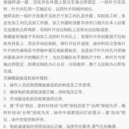
相烧焊成一摄，压实并在外圆上部分互相点焊固定，一组叶片压实
时，叶片内孔用一芯轴定位，以防叶片间相对错位。
烧焊后的一组叶片按展开后的尺寸加工内孔及外圆，车削加工时，务
必先加工内孔后加工外圆。加工外圆时须要车掉外口相片比本人好看
互连接的点焊局部，否则叶片在拉制机上没有办法拉制成形。
将螺旋管轴套于车削加工后的叶片内孔上，首尾叶片作别紧固于拉制
机夹持器上，而后开动拉制机。将叶片拉开成形。操作时应注意每片
叶片的内缘线应与管轴外圆互相贴紧贴实。这是由于叶片内孔与管轴
外圆表决叶片的螺距尺寸，当拉至螺距合乎图纸尺寸时，将叶片与管
轴点焊固定，卸离拉制机办公台后，分段烧焊，整个儿拉制办公即告
完成。
无轴螺旋输送机操作规程：
1
、操作人员应熟悉螺旋输送机的构造及工作原理。
2
、确保电机电源线连接正确，供给电压正常。
3
、开动输送机前应检查值班记录。
4
、拨“手动"档位，逆时针转动“分闸"按钮后按下“合闸"按钮为开，顺
时针转动“分闸"按钮为关，操作中观察指示灯的显示；拨“自动"档
位，由中控室控制开停。
5
、电机减速箱内润滑油油位正确，油质符合要求
,
通气孔应畅通。