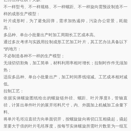
不一样型号、不一样规格、不一样螺距、不一样旋向需预设制造不一
样的成形生产模型：
叶片成形时，为了避免回弹，需求加热遏抑，污染办公背景，耗能
高：
多品种、单台小批量出产时加工周期长工艺成本高。
通过多次考求与实践用拉制成形工艺加工叶片，其工艺办法具备以下
*
的地方：
不必制造各种不一样的生产模型；
无须切切割角，加工简单，材料利用率相对增长；拉制时作件无须加
热；
适应多品种、单台小批量出产，加工时间界线缩减。工艺成本相对减
低。
拉制工艺
：
依据实体螺旋图纸给出的螺旋链外径、螺距、叶片厚度
δ
，管轴直
径，计算出单件叶片的展开坯料尺寸，内、外圆加上机械加工余量下
料。
将单片毛坯沿直径方向单面切开，按螺旋旋向将切口互相撬起，撬起
里要大于倍的叶片毛坯厚度，按每节实体螺旋所需叶片数里为一组互