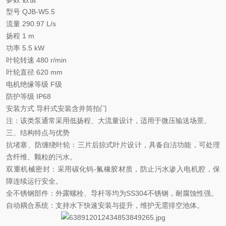
型号
QJB-W5.5
流量
290.97 L/s
扬程
1 m
功率
5.5 kW
叶轮转速
480 r/min
叶轮直径
620 mm
电机绝缘等级
F级
防护等级
IP68
安装方式
导杆式安装含井筒拍门
注：该类泵通常采用
‌低扬程、大流量‌设计，适用于微压输送场景。
三、结构特点与优势
‌抗堵塞、防缠绕叶轮‌：三片后掠式叶片设计，具备自洁功能，可处理
含纤维、颗粒的污水。
‌双重机械密封‌：采用碳化钨-氟橡胶材质，防止污水渗入电机腔，保
障连续运行安全。
‌全不锈钢部件‌：外露螺栓、导杆等均为SS304不锈钢，耐腐蚀性强。
‌自动耦合系统‌：支持水下快速安装与提升，维护无需排空池体。