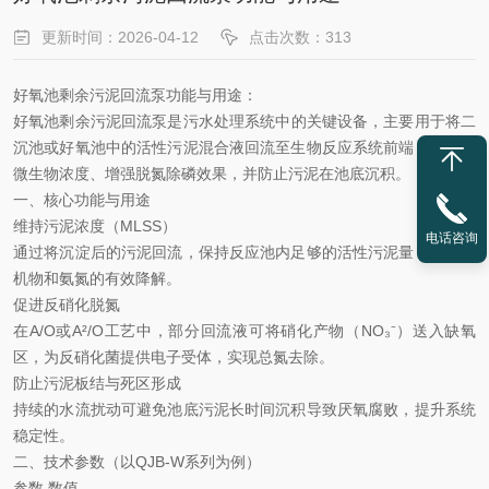
更新时间：2026-04-12
点击次数：313
好氧池剩余污泥回流泵功能与用途：
好氧池剩余污泥回流泵
‌是污水处理系统中的关键设备，主要用于将二
沉池或好氧池中的活性污泥混合液回流至生物反应系统前端，以维持
微生物浓度、增强脱氮除磷效果，并防止污泥在池底沉积。
一、核心功能与用途
维持污泥浓度（
MLSS）‌
电话咨询
通过将沉淀后的污泥回流，保持反应池内足够的活性污泥量，确保有
机物和氨氮的有效降解。
促进反硝化脱氮
在
A/O或A²/O工艺中，部分回流液可将硝化产物（NO₃⁻）送入缺氧
区，为反硝化菌提供电子受体，实现总氮去除。
防止污泥板结与死区形成
持续的水流扰动可避免池底污泥长时间沉积导致厌氧腐败，提升系统
稳定性。
二、技术参数（以
QJB-W系列为例）
参数
数值