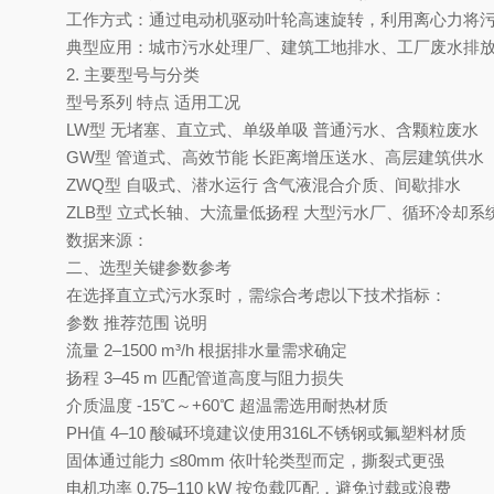
工作方式‌：通过电动机驱动叶轮高速旋转，利用离心力将
‌典型应用‌：城市污水处理厂、建筑工地排水、工厂废水排
2. ‌主要型号与分类‌
型号系列
特点
适用工况
LW型‌
无堵塞、直立式、单级单吸
普通污水、含颗粒废水
GW型‌
管道式、高效节能
长距离增压送水、高层建筑供水
ZWQ型‌
自吸式、潜水运行
含气液混合介质、间歇排水
ZLB型‌
立式长轴、大流量低扬程
大型污水厂、循环冷却系
数据来源：
二、选型关键参数参考
在选择直立式污水泵时，需综合考虑以下技术指标：
参数
推荐范围
说明
流量‌
2–1500 m³/h
根据排水量需求确定
扬程‌
3–45 m
匹配管道高度与阻力损失
介质温度‌
-15℃～+60℃
超温需选用耐热材质
PH值‌
4–10
酸碱环境建议使用316L不锈钢或氟塑料材质
固体通过能力‌
≤80mm
依叶轮类型而定，撕裂式更强
电机功率‌
0.75–110 kW
按负载匹配，避免过载或浪费