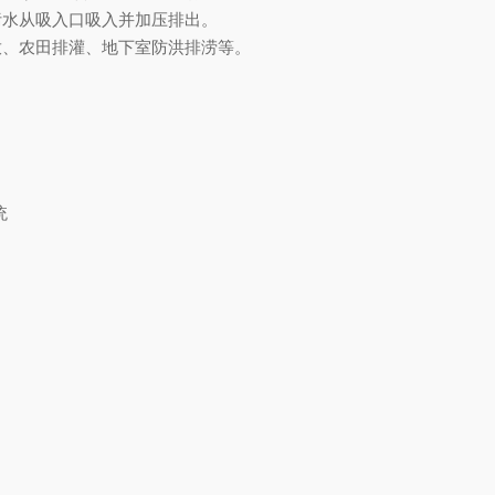
污水从吸入口吸入并加压排出。
放、农田排灌、地下室防洪排涝等。
统