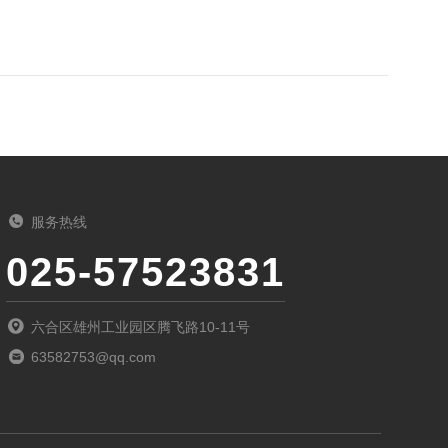
服务热线
025-57523831
六合区雄州工业园区腾飞路10-11号
63582753@qq.com