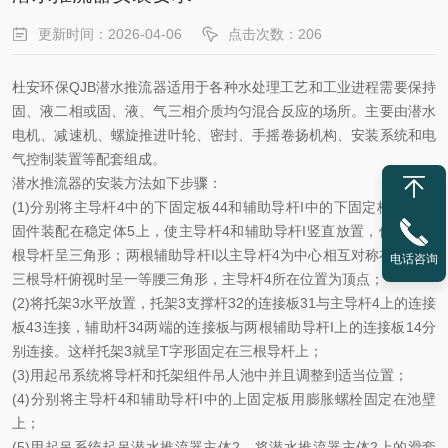
更新时间：2026-04-06
点击次数：206
杜安环保
Q
JB潜水
推流器适用于各种水处理工艺和工业进程需要保持
固、液二相或固、液、气三相介质均匀混合反应的场所。主要由潜水
电机、减速机、螺旋推进叶轮、密封、手摇卷扬机构、安装系统和电
气控制装置等配套组成
。
潜水推流器的安装方法如下步骤：
(1)分别将主导杆4中的下固定板44和辅助导杆I中的下固定板15用紧
固件装配在稳定体5上，使主导杆4和辅助导杆I竖直放置，俯视时三
根导杆呈三角形；两根辅助导杆I以主导杆4为中心相互对称布置，即
电话咨询
三根导杆俯视时呈一等腰三角形，主导杆4所在位置为顶点；
(2)将托架3水平放置，托架3支撑杆32的连接板31与主导杆4上的连接
板43连接，辅助杆34两端的连接板与两根辅助导杆I上的连接板14分
别连接。这样托架3就呈T字形固定在三根导杆上；
(3)用起吊系统将导杆和托架组件吊人池中并且调整到适当位置；
(4)分别将主导杆4和辅助导杆I中的上固定板用膨胀螺栓固定在池壁
上；
(5)用起吊系统起吊潜水推流器主体2，将潜水推流器主体2上的滑套