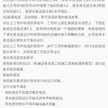
放入主导杆4的导杆42中缓缓下放到托架3上，潜水推流器主体2即固
定在托架3上，使潜水推流器主体2水平就位；
(6)接通电源，启动电机，即可实现所需的推流效果。
在以上三导杆组成的系统中，三导杆上固定板固定在池壁上，下固定
板固定在稳定体
5上，使所有结构组成一个稳固的整体，有效地抵挡
了潜水推流器运行时所受到的向后轴向推力和翻转力矩，从而使潜水
推流器长期安全可靠的运行。
在以上三导杆组成的系统中，由于三导杆横截面很小，对污水的流动
阻力非常小，从而实现工艺的正常运行。
潜水推流器安装要求：
按照标准
GB50231《机械设备安装工程施工及验收通用规范》进行设
备安装及检验。
检验和测试
按照相关要求进行清水和污水运行试验。
运行过程中满足：
· 电机电流不应超过额定电流。
·
潜水
推
流
器运行平稳无异常声响和振动。
· 所有密封部位不得有漏油漏水现象。