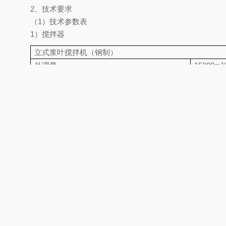
2、技术要求
（1）技术参数表
1）搅拌器
立式浆叶搅拌机（钢制）
处理量
15000m³/
工作场所
室外
工作制
24h/d
沉砂池直径
2430 mm
搅拌转速
12～20r
粒径大于0
砂去除及回收效率
粒径大于0
粒径大于0
有机物分离率
≥90％
砂斗直径
1000 mm
电机功率
1.5
KW
电机防护等级/绝缘等级
IP55/F级
电源
380V 3相