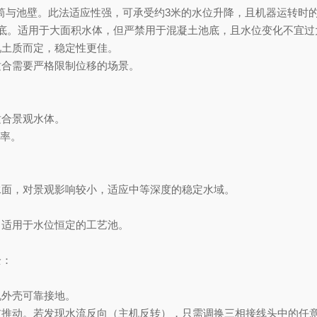
接浮筒与池壁。此法适应性强，可承受约3米的水位升降，且机器运转时
池底。适用于大面积水体，但严禁用于混凝土池底，且水位变化不宜过
视土质而定，稳定性更佳。
适合需要严格限制位移的场景。
。
适合景观水体。
效率。
水面，对景观影响较小，适应中等深度的稳定水域。
，适用于水位恒定的工艺池。
全：
机外壳可靠接地。
向前推动‌。若发现水流反向（主机反转），只需调换三相接线头中的