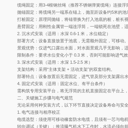
缆绳固定
‌：用3-4根钢丝绳（推荐不锈钢弹簧缆绳）连
抛锚固定
‌：将缆绳另一端系在锚上，抛至距设备约5米的
打桩固定
‌：原理同抛锚，将锚替换为打入池底的桩，桩长
悬臂固定
‌：用刚性金属管一端连浮筒，一端锁死在池壁，
2. 沉水式安装（适用：水深 0.6-1 米，水位稳定）‌
部署方式
‌：设备直接放置于池底，无需额外固定，可移动
景观优势
‌：仅进气口露出水面，对水面景观几乎无影响，
限制条件
‌：要求水位变化小于 0.3 米，否则可能影响进气
3. 深水式安装（适用：水深 1.5-2.5 米）‌
支架结构
‌：采用“主体支架 + 活动支架"的双套结构。
部署特点
‌：设备放置后无需固定，进气管及部分支架露出
4. 固定式安装（适用：固定水位、有平台条件）‌
需构筑专用安装平台，将无浮筒的主机直接固定在平台上
二、关键施工步骤与电气规范
无论采用何种安装方式，以下环节直接决定设备寿命与安
1. 电气连接与相序校正‌
电缆选型
‌：须使用可移动橡套防水电缆，且须有一芯与电
转向调试（关键）
‌：推流曝气机水下工作时，水流必须‌