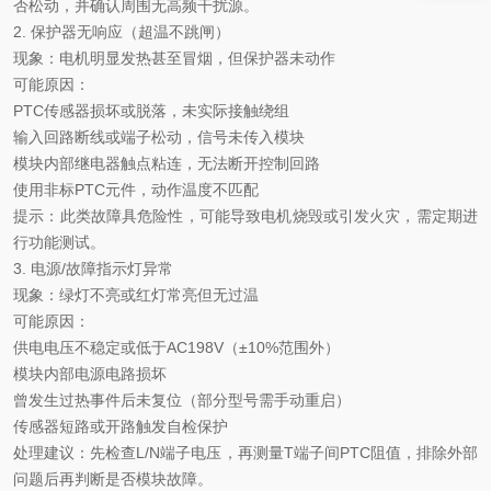
否松动，并确认周围无高频干扰源。
2. ‌保护器无响应（超温不跳闸）‌
现象
‌：电机明显发热甚至冒烟，但保护器未动作
可能原因
‌：
PTC传感器损坏或脱落，未实际接触绕组
输入回路断线或端子松动，信号未传入模块
模块内部继电器触点粘连，无法断开控制回路
使用非标
PTC元件，动作温度不匹配
提示
‌：此类故障具危险性，可能导致电机烧毁或引发火灾，需定期进
行功能测试。
3. ‌电源/故障指示灯异常‌
现象
‌：绿灯不亮或红灯常亮但无过温
可能原因
‌：
供电电压不稳定或低于
AC198V（±10%范围外）
模块内部电源电路损坏
曾发生过热事件后未复位（部分型号需手动重启）
传感器短路或开路触发自检保护
‌处理建议‌：先检查L/N端子电压，再测量T端子间PTC阻值，排除外部
问题后再判断是否模块故障。