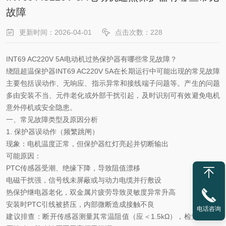
故障
更新时间：2026-04-01
点击次数：228
INT69 AC220V 5A电动机过热保护器有哪些常见故障？
绕阻超温保护器
INT69 AC220V 5A在长期运行中可能出现的常见故障
主要包括误动作、无响应、指示异常和接线端子问题等‌。产生的问题
多由安装不当、元件老化或外部干扰引起，及时识别可有效避免电机
意外停机或安全隐患。
一、常见故障类型及原因分析
1. ‌保护器误动作（频繁跳闸）‌
现象
‌：电机温度正常，但保护器红灯亮起并切断输出
可能原因
‌：
PTC传感器受潮、绝缘下降，导致阻值漂移
电磁干扰强，信号线未屏蔽或与动力电缆并行敷设
热保护继电器老化，双金属片疲劳导致灵敏度异常升高
安装时
PTC引线被挤压，内部微断造成接触不良
电话咨询
‌建议排查‌：断开传感器测量其常温阻值（应＜1.5kΩ），检查接线是