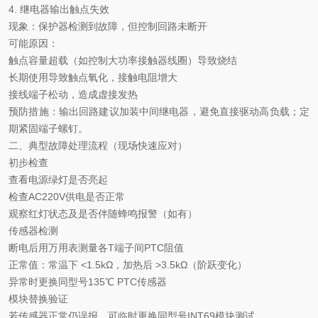
4. ‌继电器输出触点失效‌
现象
‌：保护器检测到故障，但控制回路未断开
可能原因
‌：
触点容量超载（如控制大功率接触器线圈）导致烧结
长期使用导致触点氧化，接触电阻增大
接线端子松动，造成虚接发热
‌预防措施‌：输出回路建议加装中间继电器，避免直接驱动高负载；定
期紧固端子螺钉。
二、典型故障处理流程（现场快速应对）
初步检查
查看电源绿灯是否亮起
检查
AC220V供电是否正常
观察红灯状态及是否伴随蜂鸣报警（如有）
传感器检测
断电后用万用表测量各
T端子间PTC阻值
正常值：常温下
‌<1.5kΩ‌，加热后 ‌>3.5kΩ‌（阶跃变化）
异常时更换同型号
135℃ PTC传感器
模块替换验证
若传感器正常仍误报，可临时更换同型号
INT69模块测试