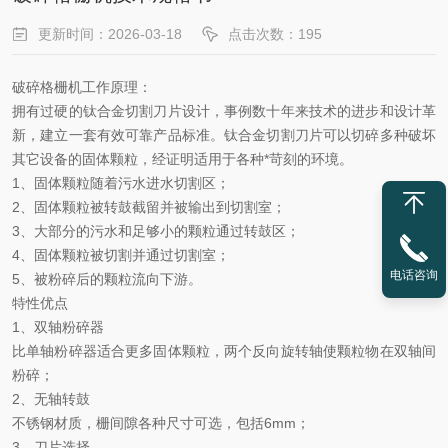
更新时间：2026-03-18
点击次数：195
破碎格栅机工作原理
：
拥有
过硬
的钛合金切割刀片设计，事例数十年来技术的进步和设计革
新，建立一套有效可靠产品标准。钛合金切割刀片可以切碎多种破坏
其它设备的固体颗粒，经证明适用于各种
*
苛刻的环境。
1
、固体颗粒随着污水进水切割区；
2
、固体颗粒被转鼓截留并被输出到切割室；
3
、大部分的污水和足够小的颗粒通过转鼓区；
4
、固体颗粒被切割并通过切割室；
电话咨询
5
、被粉碎后的颗粒流向下游。
特性优点
1
、双轴粉碎器
比单轴粉碎器适合更多固体颗粒，两个反向旋转轴使颗粒物在双轴间
粉碎；
2
、无轴转鼓
不锈钢材质，栅间隙各种尺寸可选，包括
6mm
；
3
、刀片选择