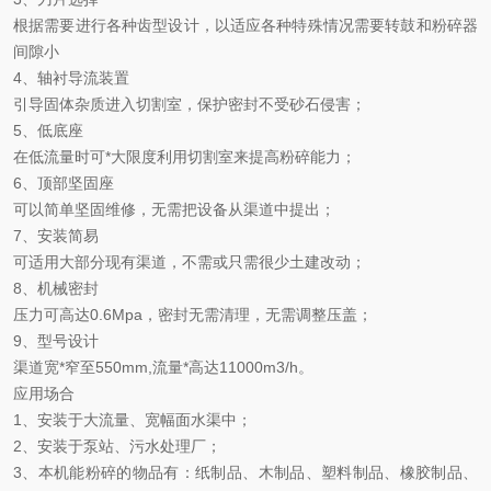
根据需要进行各种齿型设计，以适应各种特殊情况需要转鼓和粉碎器
间隙小
4
、轴衬导流装置
引导固体杂质进入切割室，保护密封不受砂石侵害；
5
、低底座
在低流量时可
*
大限度利用切割室来提高粉碎能力；
6
、顶部坚固座
可以简单坚固维修，无需把设备从渠道中提出；
7
、安装简易
可适用大部分现有渠道，不需或只需很少土建改动；
8
、机械密封
压力可高达
0.6Mpa
，密封无需清理，无需调整压盖；
9
、型号设计
渠道宽
*
窄至
550mm,
流量
*
高达
11000m3/h
。
应用场合
1
、安装于大流量、宽幅面水渠中；
2
、安装于泵站、污水处理厂；
3
、本机能粉碎的物品有：纸制品、木制品、塑料制品、橡胶制品、