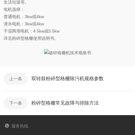
生活垃圾等。
电机选择
：
普通电机：
3kw
或
4kw
潜水电机：
3kw
或
4kw
干湿两用电机：
4.5kw
或
5.5kw
详见粉碎型格栅使用说明书。
双转鼓粉碎型格栅除污机规格参数
上一条
粉碎型格栅常见故障与排除方法
下一条
服务热线