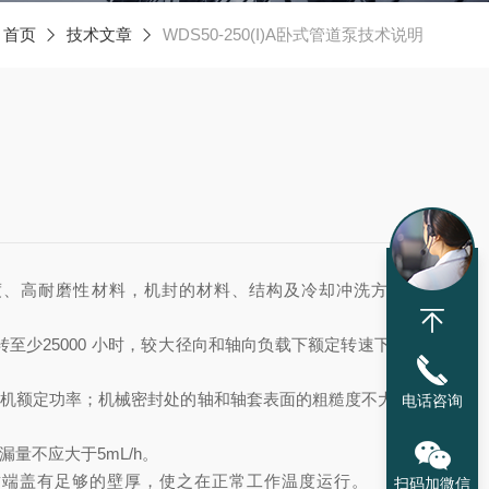
：
首页
技术文章
WDS50-250(I)A卧式管道泵技术说明
度、高耐磨性材料，机封的材料、结构及冷却冲洗方案应
转至少
25000
小时，
较
大径向和轴向负载下额定转速下至少
动机额定功率；机械密封处的轴和轴套表面的粗糙度不大于
0.
电话咨询
漏量不应大于
5mL/h
。
封端盖有足够的壁厚，使之在
正常
工作温度
运行。
扫码加微信