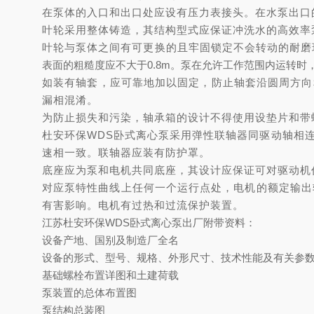
在泵体的入口和出口处应设有压力表接头。在水泵出口
叶轮采用整体铸造，其结构型式应保证冲洗水的高效率
叶轮与泵体之间有可更换的且牢固锁定不会转动的耐磨
表面的粗糙度应不大于
0.8m
。泵在允许工作范围内运转时
如装有轴套，应可靠地加以固定，防止轴套沿圆周方向
漏相混淆。
为防止损失和污染，轴承箱的设计不得使用设垫片和带
杜安环保
WDS
卧式离心
泵采用弹性联轴器同驱动轴相
速相一致。联轴器应装有防护罩。
底座应为泵和电机共同底座，其设计应保证可对驱动机
对应泵特性曲线上任何一个运行点处，电机的额定输出
有害影响。电机有过热和过流保护装置。
江苏杜安环保
WDS
卧式离心泵出厂附带
资料
：
设备产地、国别及制造厂全名
设备的形式、型号、规格、外形尺寸、技术性能及有关参
基础螺栓布置详图和土建荷载
泵装置的总体布置图
泵结构总装图