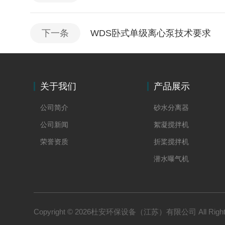
下一条
WDS卧式单级离心泵技术要求
关于我们
产品展示
公司简介
砂水分离器
公司新闻
絮凝搅拌机
荣誉资质
折桨搅拌机
潜水曝气机
螺杆泵
潜污泵
双曲面搅拌机
Copyright © 2026杜安环保设备（江苏）有限公司 All Right