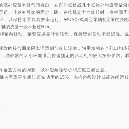
的高处应留有排气阀接口。在泵的低处或几个低位处均设置放液
泵送。叶轮
有
可靠的固定，防止在按规定方向旋转时，发生圆周
环，以保持水泵以
高
效率运行。
WDS
卧式离心
泵轴有足够的强度
，轴的挠度
一般
不超过
50m
。
和轴向移动。轴套应紧靠叶轮轮毂，保持密封使轴不受浸湿。
螺纹的接合面来隔离润滑剂与冷却流体，轴承箱的各个孔口均应
连，联轴器的大小应能满足传递预定的驱动机的
较
大扭矩要求。
作垂直方向的调整，以补偿泵驱动机和底座三者公差。
轴功率应至少超过泵轴功率的
15%
。电机必须设计成能连续运
数