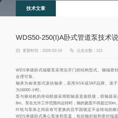
技术文章
WDS50-250(I)A卧式管道泵技术
更新时间：2026-03-16
点击次数：221
WDS
单级卧式端吸泵采用后开门的结构型式。轴端密
合理可靠。
轴承为标准形式滚动轴承，采用
NSK
或
SKF
品牌
。滚子
为
16000
小时。
泵与驱动机的传动联接采用联轴器直接联接，联轴器
采
8m
。泵在允许工作范围内运转时，轴的挠度不得超过
50m
叶轮与泵体之间应有可更换的且牢固锁定不会转动的耐
WDS
单级卧式离心
泵体和泵盖，包括轴封箱和密封端