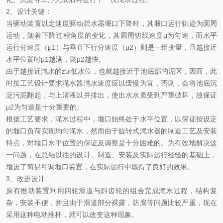
2
、设计关键：
当驱动装置以定速度驱动碧水器堰口下降时，其堰口运行轨迹为圆周
运动，随着下降过程角度的变化，其圆周切线速度
μ为匀速，而水平
运行分速度（μ
1
）与垂直下行分速度（μ
2
）则是一组变量，且越接近
水平位置时μ
1
越满，则μ
2
越快。
由于越接近滗水的
zui
低水位，也就越接近于池底部的泥区，因而，此
时按工艺设计要求滗水器滗水速度应以缓慢为宜，否则，会将池底沉
淀污泥翻起，与上清液以并排出，使出水水质受到严重破坏，故保证
μ
2
为匀速是十分重要的。
根据工艺要求，滗水过程中，堰口始终处于水平位置，以保证按设定
的堰口负荷实现均匀滗水，然而由于旋转式滗水器的制造工艺及安装
特点，对堰口水平位置的保证及调整是十分困难的。为有效地解决这
一问题，在总结以往的设计、制造、安装及实际运行经验的基础上，
增设了简易可调堰口装置，在实际运行中取得了良好的效果。
3
、改进设计
原有推动装置利用四轮滑道与斜齿轮的组合完成滗水过程，结构复
杂，安装不便，并且由于滑道部分裸露，防腐等问题比较严重，现在
采用这种电动推杆，就可以改变这种现象。