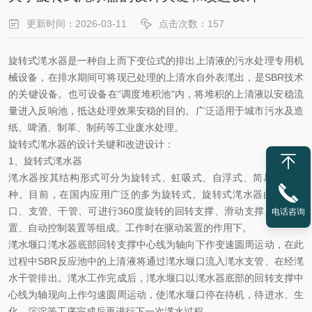
更新时间：2026-03-11
点击次数：157
旋转式滗水器是一种自上而下变位式的排出上清液的污水处理专用机
械设备，在排水期间可将现已处理的上清水自外表滗出，是
SBR
技术
的关键设备。也可设备在“调度堆积池"内，将堆积的上清液以安稳流
量进入反响池，抵达处理效果安稳的目的。广泛适用于城市污水及造
纸、啤酒、制革、制药等工业废水处理。
旋转式滗水器的设计关键和改进设计
：
1
、旋转式滗水器
滗水器按其结构形式可分为旋转式、虹吸式、自浮式、简易式等几
种。目前，在国内应用广泛的多为旋转式。旋转式滗水器由滗水堰
口、支管、干管、可进行
360
度旋转的回转支撑、滑动支撑、驱动装
电话咨询
置、自动控制装置等组成。工作时在驱动装置的作用下。
滗水堰口滗水器底部回转支撑中心线为轴向下作变速圆周运动，在此
过程中
SBR
反应池中的上清液将通过滗水堰口流入滗水支管、在经滗
水干管排出。滗水工作完成后，滗水堰口以滗水器底部的回转支撑中
心线为轴现向上作匀速圆周运动，使滗水堰口停在待机，待进水、生
化、沉淀等工序完成后再进行下一次滗水过程。