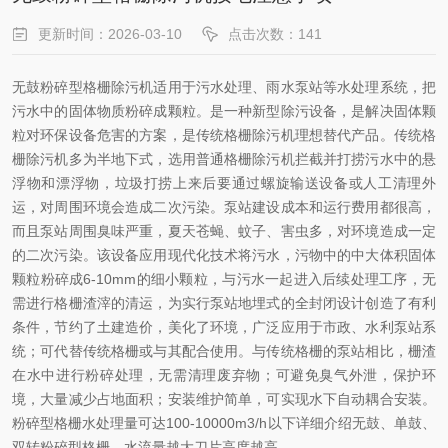
更新时间：2026-03-10
点击次数：141
无鼓粉碎型格栅除污机
适用于污水处理、雨水泵站等水处理系统，把
污水中的固体物质粉碎成颗粒。是一种新型除污设备，是解决固体颗
粒对环保设备危害的方案，是传统格栅除污机理想替代产品。传统格
栅除污机多为半地下式，选用普通格栅除污机拦截并打捞污水中的悬
浮物和漂浮物，垃圾打捞上来后要通过螺旋输送设备或人工清理外
运，对周围环境会造成二次污染。泵站建设成本和运行费用都很高，
而且泵站周围臭味严重，夏天苍蝇、蚊子、害虫多，对环境造成一定
的二次污染。该设备应用现代化技术将污水，污物中的中大体积固体
颗粒粉碎成
6-10mm
的细小颗粒，与污水一起进入后续处理工序，无
需进行格栅渣滓的清运，为实行泵站地埋式的全封闭设计创造了有利
条件，节约了土建造价，美化了环境，广泛应用于市政、水利泵站系
统；可代替传统格栅或与其配合使用。与传统格栅的泵站相比，栅渣
在水中进行粉碎处理，无需清理废弃物；可避免臭气外泄，保护环
境，大量减少占地面积；安装维护简单，可实现水下自动耦合安装。
粉碎型格栅水处理量可达
100-10000m3/h
以下详细介绍无鼓、单鼓、
双转粉碎型格栅，水流量越大刀片高度越高。