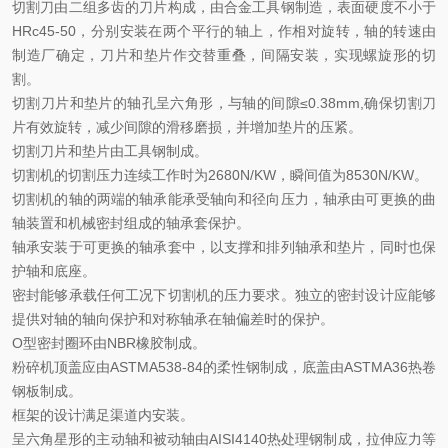
切割刀由二组多齿的刀片构成，由合金工具钢制造，表面硬度不小于
HRc45-50
，分别安装在两个平行的轴上，作相对旋转，轴的转速由
制造厂确定，刀片和垫片作交替重叠，间隔安装，实现螺旋形的切
割。
切割刀片和垫片的轴孔呈六角形，与轴的间隙≤
0.38mm,
确保切割刀
片有效旋转，减少间隙的滑移磨损，并增加垫片的压紧。
切割刀片和垫片由工具钢制成。
切割机的切割压力连续工作时为
2680N/KW
，瞬间值为
8530N/KW
。
切割机的轴的两端的轴承能承受轴向和径向压力，轴承由可更换的曲
轴装置和机械密封组成的轴承套保护。
轴承安装于可更换的轴承套中，以支撑和排列轴承和垫片，同时也保
护轴和底座。
密封能够承载任何工况下切割机的压力要求。独立的密封设计应能够
提供对轴的轴向保护和对称轴承在轴偏差时的保护。
O
型密封圈环由
NBR
橡胶制成。
粉碎机顶盖应由
ASTMA538-84
的柔性钢制成，底盖由
ASTMA36
热卷
钢板制成。
框架的设计满足渠道内安装。
呈六角星形的主动轴和被动轴由
AISI4140
热处理钢制成，拉伸应力等