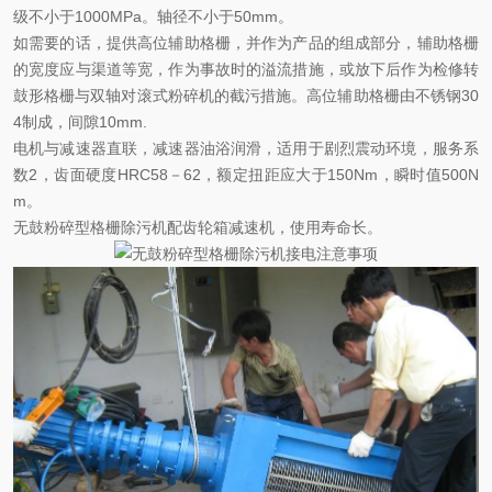
级不小于
1000MPa
。轴径不小于
50mm
。
如需要的话，提供高位辅助格栅，并作为产品的组成部分，辅助格栅
的宽度应与渠道等宽，作为事故时的溢流措施，或放下后作为检修转
鼓形格栅与双轴对滚式粉碎机的截污措施。高位辅助格栅由不锈钢
30
4
制成，间隙
10mm.
电机与减速器直联，减速器油浴润滑，适用于剧烈震动环境，服务系
数
2
，齿面硬度
HRC58
－
62
，额定扭距应大于
150Nm
，瞬时值
500N
m
。
无鼓粉碎型格栅除污机
配齿轮箱减速机，使用寿命长。