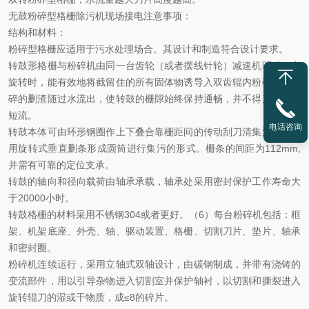
无鼓粉碎型格栅除污机
现场接电注意事项：
结构和材料：
粉碎型格栅应适用于污水处理场合。其设计和制造符合设计要求。
转鼓形格栅与粉碎机由同一台齿轮（或者摆线针轮）减速机驱动。在
旋转时，能有效地将截留住的所有固体物诱导入双齿辊内粉碎，被粉
碎的删渣随过水流出，使转鼓的栅隙始终保持通畅，并不得产生任何
短流。
电话咨询
转鼓本体可由环形钢圈作上下叠合靠栅距间的传动刮刀清集污物或采
用旋转式垂直删条形成圆筒进行集污的形式。栅条的间距为
112mm,
并需有可靠的定位支承。
转鼓的轴向和径向载荷由轴承承载，轴承处采用密封保护工作寿命大
于
20000
小时。
转鼓格栅的材料采用不锈钢
304
或者更好。（
6
）每台粉碎机包括：框
架、机架底座、外壳、轴、驱动装置、格栅、切割刀片、垫片、轴承
和密封圈。
粉碎机连续运行，采用立轴式双轴设计，由碳钢制成，并带有浇铸的
变流部件，用以引导杂物进入切割室并保护轴衬，以切割和撕裂进入
旋转辊刀的湿或干物质，成≤
8
的碎片。