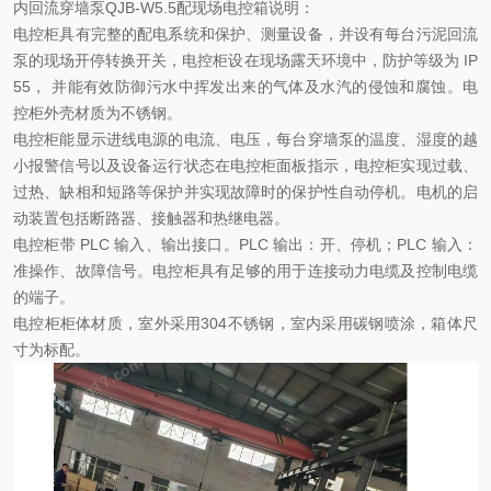
内回流穿墙泵QJB-W5.5
配现场电控箱说明：
电控柜具有完整的配电系统和保护、测量设备，并设有每台污泥回流
泵的现场开停转换开关，电控柜设在现场露天环境中，防护等级为 IP
55， 并能有效防御污水中挥发出来的气体及水汽的侵蚀和腐蚀。电
控柜外壳材质为不锈钢。
电控柜能显示进线电源的电流、电压，每台穿墙泵的温度、湿度的越
小报警信号以及设备运行状态在电控柜面板指示，电控柜实现过载、
过热、缺相和短路等保护并实现故障时的保护性自动停机。电机的启
动装置包括断路器、接触器和热继电器。
电控柜带 PLC 输入、输出接口。PLC 输出：开、停机；PLC 输入：
准操作、故障信号。电控柜具有足够的用于连接动力电缆及控制电缆
的端子。
电控柜柜体材质，室外采用304不锈钢，室内采用碳钢喷涂，箱体尺
寸为标配。