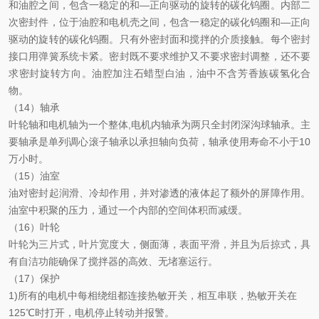
和油腔之间，包含一稳定的和—正向驱动的旋转的碳化钨圈。内部二
次密封件，位于油腔和电机壳之间，包含一稳定的碳化钨圈和—正向
驱动的旋转的碳化钨圈。只有外密封面和搅拌的介质接触。每个密封
接口用弹簧系统卡紧。密封既不要求维护又不要求密封调整，还不要
求密封旋转方向。油腔加注石蜡型白油，油中不含芳香族碳氢化合
物。
（14）轴承
叶轮轴和电机轴为一个整体,电机内轴承为两只全封闭深沟球轴承。主
要轴承是单列调心滚子轴承以承担轴向负荷，轴承使用寿命不小于10
万小时。
（15）油室
油对密封起润滑、冷却作用，并对渗透的液体起了额外的屏障作用。
油室中积聚的压力，通过一个内部的空间体积而减缓。
（16）叶轮
叶轮为三片式，叶片宽度大，侧面薄，表面平滑，并且为后掠式，具
有自洁功能确保了搅拌器的高效、无堵塞运行。
（17）保护
1)所有的电机中每相绕组都连接热敏开关，相互串联，热敏开关在
125℃时打开，电机停止转动并报警。