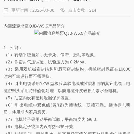
更新时间：2026-03-08
点击次数：214
内回流穿墙泵QJB-W5.5产品简介
1、性能：
（1）转动平稳自如，无卡死、停滞、振动等现象。
（2）作密封气压试验，试验压力为 0.2Mpa。
（3）采用双机械密封结构和唇形密封结构，机械密封保证在10000
时内可靠运行而不需更换。
（4）引出电缆采用YZW 型橡胶套软电缆或性能相同的其它电缆，电
缆密封头采用特殊硫化处理，以防电缆外皮破损而渗水至电机。
（5）油室内设有密封泄漏保护装置。
（6）引出电缆中双色线(黄/绿)为接地线，联接可靠。接地标志明
显，使用期内不易磨灭。
（7）电机转子采用动平衡试验，平衡精度为 G6.3。
（8）电机定子绕组内设有热保护开关。
（9）运行期间，电源电压、频率与额定值的偏差及对电机性能和温