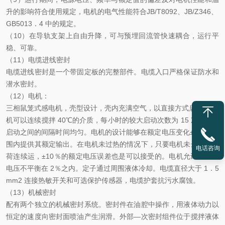
升的影响符合使用规定，电机的电气性能符合JB/T8092、JB/Z346、
GB5013．4 中的规定。
（10）在导轨支架上自由升降，可与预埋回流管快速耦合，运行平
稳、可靠。
（11）电缆进线密封
电缆进线密封是一个带固定板的完整部件。电缆入口严格保证防水和
潜水密封。
（12）电机：
三相鼠笼式感电机，壳型设计，壳内充满空气，以直接方式启动， 电
机可以连续搅拌 40℃的介质，每小时的较大启动次数为 15 次，每次
启动之间的间隔时间均匀。电机的设计能够在额定电压变化±5％的范
围内提供其额定输出。在电机未过热的情况下，只要电机未达到满负
电话咨询
荷连续运，±10％的额定电压误差也是可以接受的。电机允许的相间
电压不平衡在 2％之内。定子通过周围液体冷却。电缆直径大于 1．5
mm2 连接热敏开关和可选保护传感器，电缆护套抗污水腐蚀。
（13）机械密封
配有两个独立的机械密封系统。密封件在油腔中操作，用液体动力以
恒定的速度向密封面喷油产生润滑。外部—次密封组件位于搅拌液体