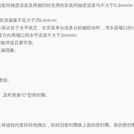
制造同轴度误差及两侧回转支撑的安装同轴度误差均不大于
0.3mm/m
其泄漏量不应大于
25L/min.m;
终保证处于水平状态，在安装单台或多台机械联动时，滗水器堰口的
度方向两堰口间水平误差不大于
2mm/m;
埋板焊接且要牢靠
;
泄漏现象
;
磨损。
）及时更换“
O
"型密封圈。
上将旋转内套轻轻地拽出，卸掉旧密封圈换上新的密封圈。新的密封