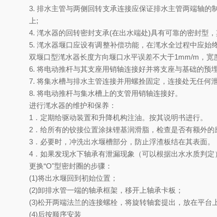
3.
排水主管与两侧回转支承连接应保证排水主管两端轴的
上
;
4.
滗水器的回转密封支承
(
在出水端处
)
具有可靠的密封型，
5.
滗水器堰口应设有调整补偿功能，在滗水全过程中应始
双堰口型滗水器长度方向堰口水平误差不大于
1mm/m
，宽
6.
将电动推杆与其支座用销轴连接好并将支座与基础的预
7.
将集水槽与排水主管连接并用螺拴固定，连接处无任何
8.
将电动推杆与集水槽上的支管用销轴连接好。
进行滗水器的维护和保养
：
1．
定期给驱动装置和升降机构注油。按其说明书进行。
2．
给所有的铰接位置涂抹锂基润滑脂，检查是否有额外的
3
．必要时，冲洗出水堰槽部分，防止浮渣板结在其表面。
4
．如果发现水下轴承有泄漏现象（可以根据出水水质判定
更换“
O
"型密封圈的步骤：
(1)
将出水堰回到初始位置；
(2)
卸排水管一端的轴承框架，移开上轴承卡板；
(3)
松开两端法兰的连接螺栓，将旋转轴套提出，放在平台
(4)
后按顺序安装