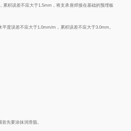
，累积误差不应大于
1.5mm
，将支承座焊接在基础的预埋板
水平度误差不应大于
1.0mm/m
，累积误差不应大于
3.0mm
。
圈首先要涂抹润滑脂。