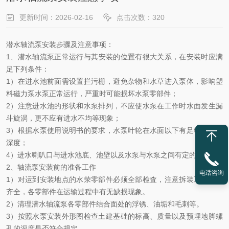
更新时间：2026-02-16
点击次数：320
潜水
轴流泵安装步骤及注意事项
：
1
、
潜水
轴流泵正常运行与其安装的位置有很大关系，在安装时应满
足下列条件：
1
）在进水池前面需设置拦污栅，避免杂物和水草进入泵体，影响塑
料磁力泵水泵正常运行，严重时可能损坏水泵零部件；
2
）注意进水池的形状和水泵排列，不应使水泵在工作时水面发生漏
斗旋涡，更不应有进水不均等现象；
3
）根据水泵使用说明书的要求，水泵叶轮在水面以下有足够的淹没
深度；
4
）进水喇叭口与进水池底、池壁以及水泵与水泵之间有定的距离；
2
、轴流泵安装前的准备工作
电话咨询
1
）对运到安装地点的水荥零部件必须全部检査，注意拆装工具是否
齐全，各零部件在运输过程中有无缺损现象。
2
）清理潜水轴流泵各零部件结合面处的浮锈、油垢和毛刺等。
3
）按照水泵安装外形图检查土建基础的标高、质量以及预埋地脚螺
孔的深度是否符合规定。