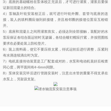
3
）底座的基础螺栓在泵体校正无误后，才可进行灌浆，灌浆后要保
证新旧混凝土的结合。
4
）泵轴及叶轮安装校正后，就可进行叶轮外圈、套管与底座的连
接，装人的填料圈应做到斜接缝，并且相邻圈的接缝位置应互相错
开。
5
）底座和混凝土之间用灌浆填实，必须达到全部接触，装配好的水
泵应保证各结合面运转时无渗漏，各结合螺钉帽应拧紧，并按照图纸
要求在必要处装上防松垫片。
6
）装上填料函，使它不要压得太紧，待试运转后进行调整，压紧到
有水滴连续滴出时为宜。
7
）电机直接传动装置是工厂配套成对的，水泵和电动机装好后检查
同心度，两平面间有
4~6mm
间隙。
8
）泵体安装完毕后进行管路安装时，注意出水管的重量不得支承在
水泵上，另架设支架。