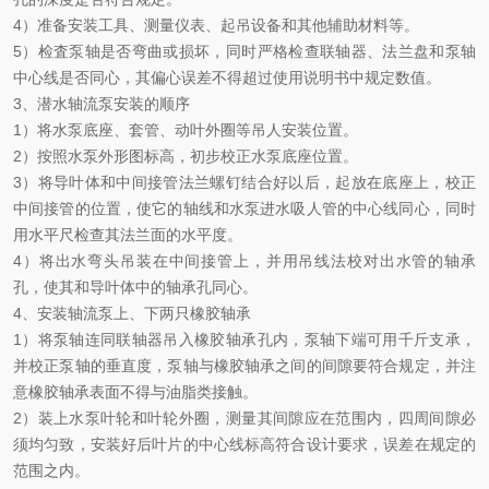
4
）准备安装工具、测量仪表、起吊设备和其他辅助材料等。
5
）检査泵轴是否弯曲或损坏，同时严格检查联轴器、法兰盘和泵轴
中心线是否同心，其偏心误差不得超过使用说明书中规定数值。
3
、潜水轴流泵安装的顺序
1
）将水泵底座、套管、动叶外圈等吊人安装位置。
2
）按照水泵外形图标高，初步校正水泵底座位置。
3
）将导叶体和中间接管法兰螺钉结合好以后，起放在底座上，校正
中间接管的位置，使它的轴线和水泵进水吸人管的中心线同心，同时
用水平尺检查其法兰面的水平度。
4
）将出水弯头吊装在中间接管上，并用吊线法校对出水管的轴承
孔，使其和导叶体中的轴承孔同心。
4
、安装轴流泵上、下两只橡胶轴承
1
）将泵轴连同联轴器吊入橡胶轴承孔内，泵轴下端可用千斤支承，
并校正泵轴的垂直度，泵轴与橡胶轴承之间的间隙要符合规定，并注
意橡胶轴承表面不得与油脂类接触。
2
）装上水泵叶轮和叶轮外圈，测量其间隙应在范围内，四周间隙必
须均匀致，安装好后叶片的中心线标高符合设计要求，误差在规定的
范围之内。