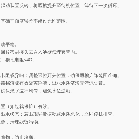
，驱动装置反转，将堰槽提升至待机位置，等待下一次循环。
，基础平面度误差不超过允许范围。
传动平稳。
；回转密封接头需嵌入池壁预埋套管内。
，接地电阻≤4Ω。
无卡阻或异响；调整限位开关位置，确保堰槽升降范围准确。
浮筒挡渣板有效隔离浮渣，出水水质清澈无污泥夹带。
，确保滗水速率均匀，避免水位波动。
装置（如过载保护）有效。
和出水状态；若出现异常振动或水质恶化，立即停机排查。
电源，清理残留污物。
附着物，防止堵塞。