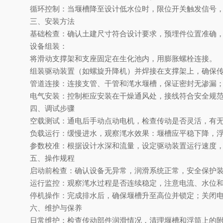
循环控制
‌：当堰槽降至设计低水位时，限位开关触发信号
三、安装方法
基础检查
‌：确认土建尺寸符合设计要求，预埋件位置准确
设备组装
‌：
将滑动支撑架和支座固定在生化池内，用膨胀螺栓连接。
组装驱动装置（如螺旋升降机）并焊接在支撑架上，确保
管道连接
‌：连接支管、干管和滗水堰槽，保证密封无渗漏
电气安装
‌：控制柜应安装在干燥通风处，接线符合安全规范
四、调试步骤
空载测试
‌：通电后手动点动电机，检查传动是否灵活，有
负载运行
‌：缓慢进水，观察滗水效果：堰槽应平稳下降，
参数校准
‌：根据设计水深和流量，设定驱动装置运行速度
五、操作规程
启动前检查
‌：确认设备无异常，润滑系统正常，安全保护
运行监控
‌：观察滗水过程是否连续稳定，注意电流、水位
停机操作
‌：完成排水后，确保堰槽升至高位并锁定；关闭
六、维护与保养
日常维护
‌：检查传动部件润滑情况，清理堰槽和浮筒上的