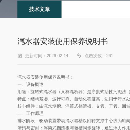
技术文章
滗水器安装使用保养说明书
更新时间：2026-02-14
点击次数：261
滗水器安装使用保养说明书：
一、设备概述
用途
‌：旋转式滗水器（又称滗析器）是序批式活性污泥法
特点
‌：结构紧凑、运行可靠、自动化程度高，适用于污水
核心组件
‌：由滗水堰槽、浮筒式挡渣板、支管、干管、回
二、工作原理
排水阶段
‌：驱动装置带动滗水堰槽以回转支撑中心线为轴
清污与密封
‌：浮筒式挡渣板与堰槽同步旋转，通过浮力作