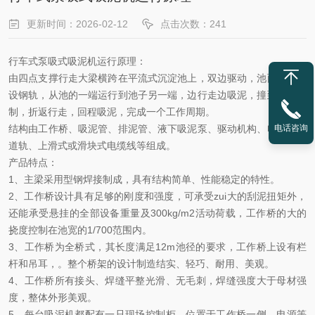
更新时间：2026-02-12
点击次数：241
行车式泵吸式吸泥机运行原理：
由四点支撑行走大梁横跨在平流式沉淀池上，双边驱动，池两边均铺
设钢轨，从池的一端运行到池子另一端，边行走边吸泥，撞到行程控
制，折返行走，回程吸泥，完成一个工作周期。
电话咨询
结构由工作桥、吸泥管、排泥管、液下吸泥泵、驱动机构、电控箱、
道轨、上滑式或滑块式电缆线等组成。
产品特点：
1
、主梁采用型钢焊接制成，具有结构简单、性能稳定的特性。
2
、工作桥设计具有足够的刚度和强度，可承受
zui
大的刮泥扭矩外，
还能承受悬挂的全部设备重量及
300kg/m2
活动荷载，工作桥的大的
挠度控制在池宽的
1/700
范围内。
3
、工作桥为全桥式，其长度满足
12m
池径的要求，工作桥上设有栏
杆和吊耳，。整个桥架的设计制造结实、轻巧、耐用、美观。
4
、工作桥所有接头、焊缝平整光滑、无毛刺，焊缝强度大于母材强
度，整体外形美观。
5
、每台吸泥机都配有一只现场控制柜，位置于工作桥一侧，电源等