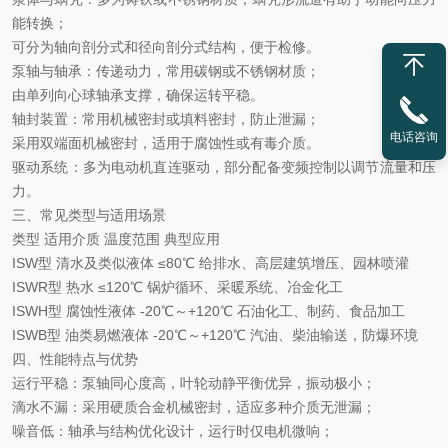
能转换；
可分为轴向剖分式和径向剖分式结构，便于检修。
泵轴与轴承
：
传递动力，常用碳钢或不锈钢材质；
由单列向心球轴承支撑，确保运转平稳。
轴封装置
：
常用机械密封或填料密封，防止泄漏；
电话咨询
采用双端面机械密封，适用于腐蚀性或有毒介质。
驱动系统
：
多为电动机直连驱动，部分配备变频控制以调节流量和压
力。
三、常见类型与适用场景
类型
适用介质
温度范围
典型应用
ISW
型
清水及类似液体
≤80℃
给排水、高层建筑增压、园林喷灌
ISWR
型
热水
≤120℃
锅炉循环、采暖系统、冶金化工
ISWH
型
腐蚀性液体
-20℃
～
+120℃
石油化工、制药、食品加工
ISWB
型
油类易燃液体
-20℃
～
+120℃
汽油、柴油输送，防爆环境
四、性能特点与优势
运行平稳
：泵轴同心度高，叶轮动静平衡优异，振动极小；
滴水不漏
：采用硬质合金机械密封，适应多种介质无泄漏；
噪音低
：轴承与结构优化设计，运行时仅电机微响；