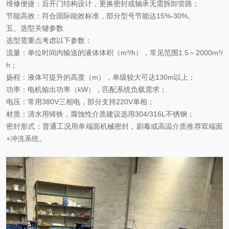
维修便捷
：后开门结构设计，更换密封或轴承无需拆卸管路；
节能高效
：符合国际能效标准，部分型号节能达
15%-30%
。
五、选型关键参数
选型
需重点考虑以下参数：
流量
：单位时间内输送的液体体积（
m³/h
），常见范围
1.5
～
2000m³/
h
；
扬程
：液体可提升的高度（
m
），单级较大可达
130m
以上；
功率
：电机输出功率（
kW
），匹配系统负载需求；
电压
：常用
380V
三相电，部分支持
220V
单相；
材质
：清水用铸铁，腐蚀性介质建议选用
304/316L
不锈钢；
密封形式
：普通工况用单端面机械密封，剧毒或高温介质推荐双端面
+
冲洗系统。