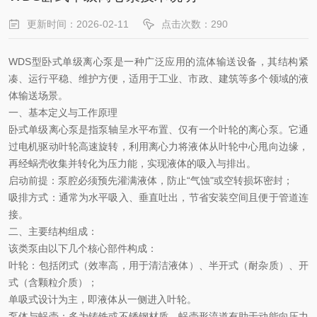
更新时间：2026-02-11
点击次数：290
WDS型卧式单级离心泵是一种广泛应用的流体输送设备，其结构紧
凑、运行平稳、维护方便，适用于工业、市政、建筑等多个领域的液
体输送场景。
一、基本定义与工作原理
卧式单级离心泵是指泵轴呈水平布置、仅有一个叶轮的离心泵。它通
过电机驱动叶轮高速旋转，利用离心力将液体从叶轮中心甩向边缘，
再经蜗壳收集并转化为压力能，实现液体的吸入与排出。
启动前提
：泵腔必须预先灌满液体，防止
“
气蚀
"
或空转损坏密封；
吸排方式
：通常为水平吸入、垂直吐出，节省安装空间且便于管道连
接。
二、主要结构组成：
该类泵由以下几个核心部件构成：
叶轮
：
包括闭式（效率高，用于清洁液体）、半开式（耐杂质）、开
式（含颗粒介质）；
单吸式设计为主，即液体从一侧进入叶轮。
泵体与蜗壳
：
多为铸铁或不锈钢材质，蜗壳形流道有助于动能向压力