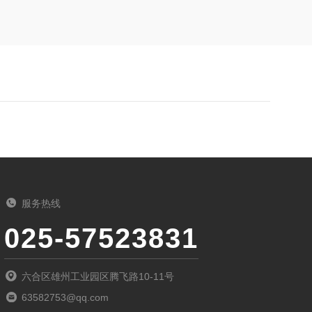
服务热线
025-57523831
六合区雄州工业园区腾飞路10-11号
63582753@qq.com