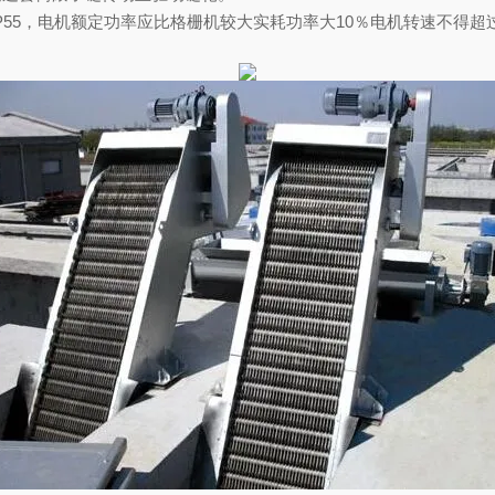
P55
，电机额定功率应比格栅机较大实耗功率大
10
％电机转速不得超