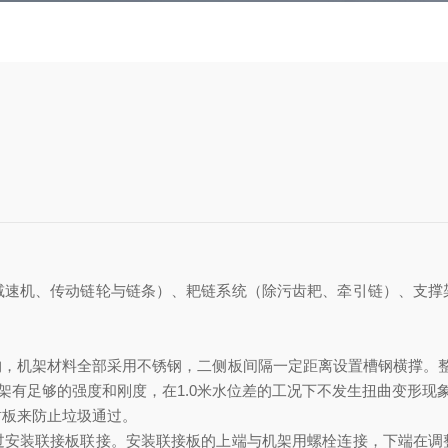
减速机、传动链轮与链条）、耙链系统（除污齿耙、牵引链）、支撑
。
构，机架材料全部采用不锈钢，二侧板间隔一定距离设置槽钢横撑。
架有足够的强度和刚度，在
1.0
米水位差的工况下不发生扭曲变形现
封板来防止垃圾通过。
过安装联接板联接。安装联接板的上端与机架用螺栓连接，下端在调