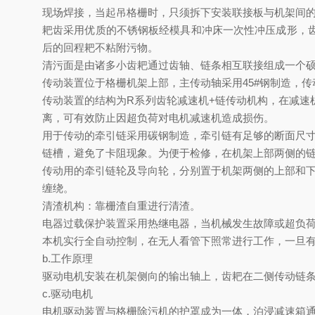
现场焊接，当起吊格栅时，只须拆下安装联接板与机架间
耙齿采用优质的不锈钢板经模具和冲床一次性冲压成形，
后的回程耙不粘附污物。
清污面是由诸多小齿耙通过齿轴、链条相互联接组成一个
传动装置位于格栅机架上部，主传动轴采用
45#
钢制造，传
传动装置的结构为
R
系列齿轮减速机
+
链传动机构，在减速
离，可有效防止因超负荷对电机减速机造成损伤。
用于传动的牵引链采用碳钢制造，牵引链有足够的断面尺
链槽，避免了卡阻现象。为便于检修，在机架上部两侧的
传动用的牵引链轮及导向轮，分别置于机架两侧的上部和
缠绕。
清渣机构：靠栅渣自重进行清渣。
电器过载保护装置采用热继电器，当机械发生故障或超负
本机实行全自动控制，在无人看管下照常进行工作，一旦
b.
工作原理
驱动电机安装在机架侧向的输出轴上，齿耙在二侧传动链
c.
驱动电机
电机驱动装置与格栅除污机的护罩成为一体，泊浸减速箱