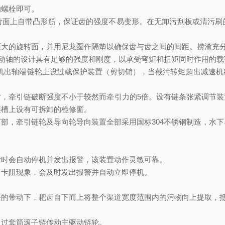
的螺栓即可。
齿面上自带凸形筋，保证齿的强度不易变形。在无卸污刮板或清污刷
硕大的旋转面，并用尼龙圈作隔垫以确保齿与齿之间的间距。捞渣
充
动轴的设计具有足够的强度和刚度，以承受弯矩和扭矩同时作用的载
机出轴端链轮上设过载保护装置（剪切销），当截污转矩超出减速机
寸，牵引链破断强度不小于较然而牵引力的
5
倍。设有链条张紧调节装
链槽上设有可拆卸的检修窗。
下部，牵引链轮及导向轮导向装置全部采用
国标
304
不锈钢制造，水下
荷时会自动停机并发出报警，该装置动作灵敏可靠。
有卡阻现象，会及时发出报警并自动立即停机。
条的带动下，耙齿自下而上将整个渠道宽度范围内的污物向上提取，
通过套筒滚子链传动主驱动链轮。