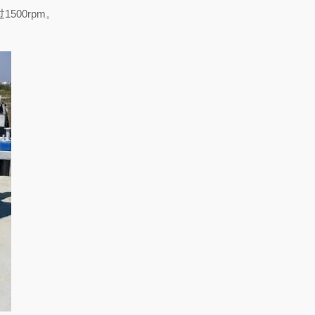
过
1500rpm
。