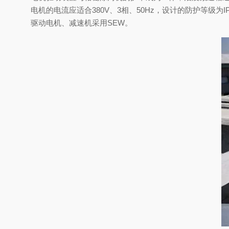
电机的电流应适合
380V
、
3
相、
50Hz
，设计的防护等级为
I
驱动电机、减速机采用
SEW
。