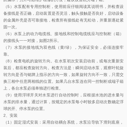
（
5）水泵配有专用控制柜，使用前应仔细阅读其说明书，并检查设
备接线是否正确，启动装置是否灵活，触头接触是否良好，启动设备
的金属外壳是否可靠接地，检查所有接线处有无松动，并重新逐处紧
固一次。
（
6）水泵上的动力电缆线、接地线和控制电缆线应与控制柜（箱）
的接线头一一对接，如图2所示。
（
7）水泵的接地线为双色线（黄/绿），为保证安全，必须连接牢
靠。
（
8）检查电机的旋转方向。在水泵初次安装启动前，或每次重新安
装后，都应检查旋转方向。检查方法是：瞬间启动水泵，观察叶轮旋
转方向是否与铭牌上指示的方向一致，如果旋转方向不一致，只需交
换三相中任意两相线的位置。如果几台水泵连在同一控制柜或端子箱
上，各台水泵必须单独进行检查。
（
9）使用浮球开关对水泵进行自动控制时，应根据水池的进水量与
水泵的排水量，通过计算，按规定的水泵每小时
较
多启动次数确定浮
球的开、停水泵的位置。
2、安装
（
1）固定湿式安装：采用自动耦合系统，水泵沿导轨下滑到底座，