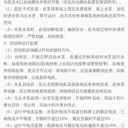
与其进水口自动耦合并密封可靠（详见自动耦合装置安装说明书）。
（
2）固定干式安装：在泵房基础上固定支撑底座，装上水泵，连结
好进水管与出水管，即可运行，此方式对有单独泵房的结构尤其节约
空间
（
3）吊装水泵时，必须切断电源，确保安全；在吊装过程中加强对
电缆的保护，严禁划破、划伤电缆。
3、启动和运行监视
（
1）启动前必须确认叶轮的旋转方向。
（
2）合闸后，不能立即启动水泵，应通过控制系统对水泵进行自
检，如发现有故障出现(电控柜上出现闪光报警或警报报警)，应检查
并排除故障，然后方可点动，若电机不转，应迅速果断地拉闸，应检
查并排除故障，以免损坏电机。
（
3）水泵启动后，应注意观察电机及线路电压表和电流表，若有异
常现象，应立即停机查
明原因，排除障碍后方能重新合闸启动。
（
4）几台水泵由同一台变压器供电时，不能同时启动，应由大到小
逐台启动；停止时，应
由小到大逐台停止。
（
5）运行中电流监视：水泵的电流不得超过铭牌上的额定电流，三
相电流不平衡度，空载
时不超过
10% ，额定负载时不超过5% 。
（
6）运行中电压监视：电源电压与额定电压的偏差不超过±5%，三