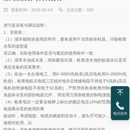
更新时间：2026-02-04
点击次数：329
潜污泵安装与调试说明：
1、安装前：
（
1）须详细阅读使用说明书，避免使用不当而损坏机器。仔细检查
水泵的选型是
否正确，实际使用条件是否与规定的使用条件一致。
（
2）清理水池或水道，排除建筑垃圾，检查进水池的
较
低水位是否
满足设备的安装要求。
（
3）应由一名合格电工，用0~500V兆欧表(高压电机用0~2500V兆
欧表)，检查电机主电缆三芯线对地冷态绝缘电阻不得低于5兆欧(高压
电机的绝缘电阻不得低于32兆欧)，严禁用兆欧表检查控制电缆，避
免损坏水泵内部的电器元件， 而应用万用表检查控制电缆线。
（
4）检查电压一定要在铭牌上标出的额定电压±5%的范围内。如果
电源离水泵的使用距离
电话咨询
较远时，考虑线损，电缆的截面积应加大，接头尽可能少，且接头处
做密封处理，以
防漏水；另外考虑维护检修的方便，建议设置机旁端子箱。