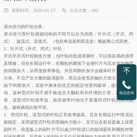
更新时间：2026-01-17
点击次数：282
潜水
排污的叶轮分类：
潜水
排污泵叶轮根据结构的不同可以分为四类：叶片式（开式、闭
式）、旋流式、流道式、（包括单流道和双流道）螺旋离心式四类。
1、叶片式（开式、闭式）叶轮：
开式半开式叶轮制造方便，当叶轮内造成堵塞时，可以很容易的清理
及维修，但在长期运行中，在颗粒的磨蚀下会使叶片与压水室内侧壁
的间隙加大，从而使效率降低。并且间隙的加大会破坏叶片上的压差
分布。不仅产生大量的旋涡损失，而且会使泵的轴向力加大，同时，
由于间隙加大，流道中液体的流态的稳定性受到破坏，使泵产生振
动，该种型式叶轮不易于输送含大颗粒和长纤维的介质，从性能上
电话咨询
讲，该型式叶轮效率低，较高效率约相当于普通闭式叶轮的
92%左
右，扬程曲线比较平坦。
1、
闭式叶轮，该型式的叶轮正常效率较高。且在长期运行中情况比
较稳定，采用该型式叶轮的泵轴向力较小，且可以在前后盖板上设置
副叶片。前盖板上的副叶片可以减少叶轮进口的旋涡损失和颗粒对密
封环的磨损。后盖板上的副叶片不仅起平衡轴向力的作用
,而且可以防