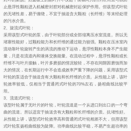
止悬浮性颗粒进入机械密封腔对机械密封起保护作用。但该型式叶轮
的无堵性差，易于缠绕，不宜于抽送含大颗粒（长纤维）等末经处理
的污水介质。
2
、旋流式叶轮：
采用该型式叶轮的泵，由于叶轮部分或全部缩离压水室流道。所以无
堵塞性能好，过颗粒能力和长纤维的通过能力较强。颗粒在压水室内
流动靠叶轮旋转产生的涡流的推动下运动，悬浮性颗粒本身不产生能
量，只是在流道内和液体交换能量。在流动过程中，悬浮性颗粒或长
纤维不与叶片接触，叶片多磨损的情况较轻，不存在间隙因磨蚀而加
大的情况，在长期运行中不会造成效率严重下降的问题，采用该型式
叶轮的泵适合于抽送含有大颗粒和长纤维的介质。从性能上讲，该叶
轮效率较低，仅相当于普通闭式叶轮的
70%
左右，扬程曲线比较平
坦。
3
、流道式叶轮：
该型叶轮属于无叶片的叶轮，叶轮流道是一个从进口到出口的一个弯
曲的流道。所以适宜于抽送含有大颗粒和长纤维的介质。抗堵性好。
从性能上讲，该型式叶轮效率高和普通闭式叶轮相差不大，但用该型
式叶轮泵扬程曲线较为陡降。功率曲线比较平稳，不易产生超功率的